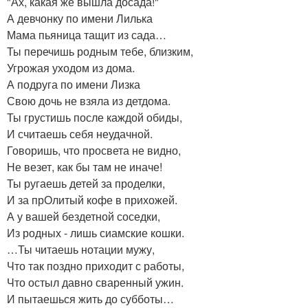
"Ах, какая же вышла досада!"
А девчонку по имени Лилька
Мама пьяница тащит из сада…
Ты перечишь родным тебе, близким,
Угрожая уходом из дома.
А подруга по имени Лизка
Свою дочь не взяла из детдома.
Ты грустишь после каждой обиды,
И считаешь себя неудачной.
Говоришь, что просвета не видно,
Не везет, как бы там не иначе!
Ты ругаешь детей за проделки,
И за прОлитый кофе в прихожей.
А у вашей бездетной соседки,
Из родных - лишь сиамские кошки.
…Ты читаешь нотации мужу,
Что так поздно приходит с работы,
Что остыл давно сваренный ужин.
И пытаешься жить до субботы…