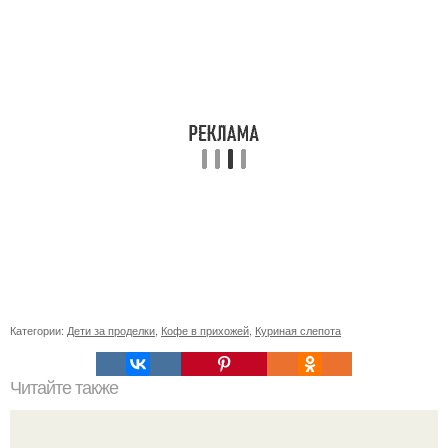
Категории:
Дети за проделки
,
Кофе в прихожей
,
Куриная слепота
Читайте также