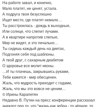
На работе завал, и конечно,
Мало платят, не ценят, устала.
А подруга твоя безуспешно
Ищет место, где платят немало…
Ты расстроилась - дождь в выходные,
Или солнце, что слепит лучами.
А в квартире напротив слепые,
Мир не видят, и это печально…
Ты сидишь каждый день на диетах,
Подгоняя себя под шаблоны.
А твой друг, с сахарным диабетом
О здоровье все молит иконы.
…И ты плачешь, закрывшись руками,
Тебе кажется - мир обесценен.
Жаль, что мудрость приходит с годами,
Жаль, что мы это вовсе не ценим…
© Ирины Карапетян
Недавно В. Путин на пресс конференции рассказал
анекдот про то, что "жизнь,как зебра - то чёрное, то