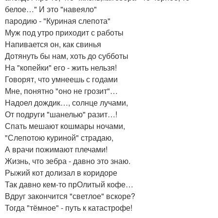
белое…" И это "навеяло"
пародию - "Куриная слепота"
Муж под утро приходит с работы
Напивается он, как свинья
Дотянуть бы нам, хоть до субботы
На "копейки" его - жить нельзя!
Говорят, что умнеешь с годами
Мне, понятно "оно не грозит"…
Надоел дождик…, солнце лучами,
От подруги "шанелью" разит…!
Спать мешают кошмары ночами,
"Слепотою куриной" страдаю,
А врачи пожимают плечами!
Жизнь, что зебра - давно это знаю.
Рыжий кот долизал в коридоре
Так давно кем-то прОлитый кофе…
Вдруг закончится "светлое" вскоре?
Тогда "тёмное" - путь к катастрофе!