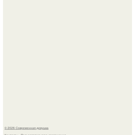
По словам эксперта воз, у мужчин с образованной и
мудрой супругой вероятность скоропостижной смерти
якобы на 46% ниже.
Платье, которое до сих пор вызывает споры спустя годы.
© 2026 Современная девушка