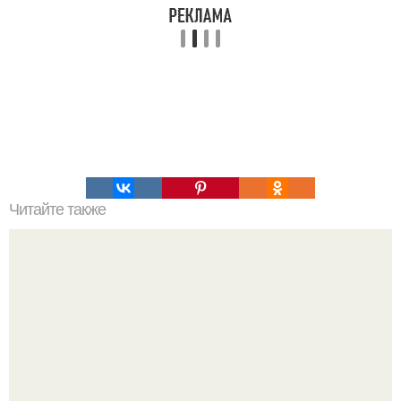
Читайте также
Торт "Муравейник". Один из самых вкусных и простых
тортов.