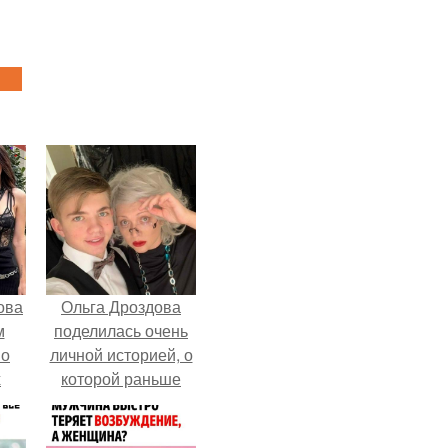
ова
Ольга Дроздова
м
поделилась очень
 о
личной историей, о
х
которой раньше
почти не говорила.