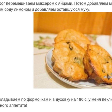
орог перемешиваем миксером с яйцами. Потом добавляем ме
сим соду лимоном и добавляем оставшуюся муку.
складываем по формочкам и в духовку на 180 с. у меня пекл
ного аппетита!