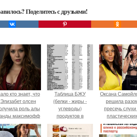
авилось? Поделитесь с друзьями!
ало кто знает, что
Таблица БЖУ
Оксана Самойл
Элизабет олсен
(белки - жиры -
решила разо
олучила роль алы
углеводы)
пресечь слухи
анды максимофф
продуктов в
пластически
не сразу.
алфавитном
операциях и
порядке.
публично