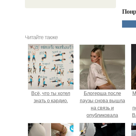
Понр
Читайте также
Всё, что ты хотел
Блогерша после
М
знать о кардио.
паузы снова вышла
на связь и
п
опубликовала
В
свежую серию
кадров из спальни.