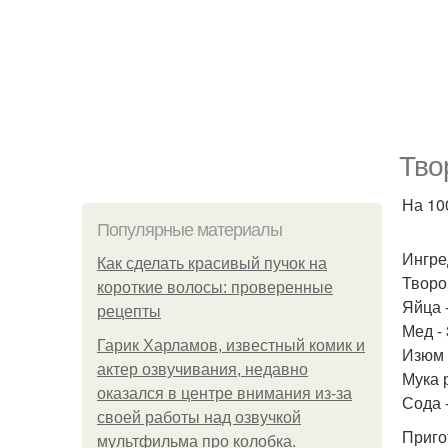
Тво
На 100
Популярные материалы
Ингре
Как сделать красивый пучок на
Творо
короткие волосы: проверенные
Яйца -
рецепты
Мед - 
Гарик Харламов, известный комик и
Изюм -
актер озвучивания, недавно
Мука р
оказался в центре внимания из-за
Сода 
своей работы над озвучкой
Приго
мультфильма про колобка.