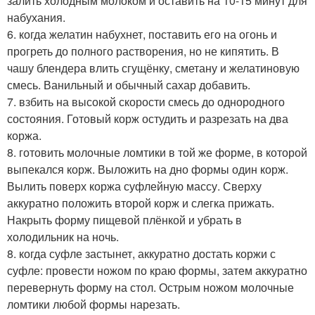
залить холодным молоком и оставить на 10-15 минут для
набухания.
6. когда желатин набухнет, поставить его на огонь и
прогреть до полного растворения, но не кипятить. В
чашу блендера влить сгущёнку, сметану и желатиновую
смесь. Ванильный и обычный сахар добавить.
7. взбить на высокой скорости смесь до однородного
состояния. Готовый корж остудить и разрезать на два
коржа.
8. готовить молочные ломтики в той же форме, в которой
выпекался корж. Выложить на дно формы один корж.
Вылить поверх коржа суфлейную массу. Сверху
аккуратно положить второй корж и слегка прижать.
Накрыть форму пищевой плёнкой и убрать в
холодильник на ночь.
8. когда суфле застынет, аккуратно достать коржи с
суфле: провести ножом по краю формы, затем аккуратно
перевернуть форму на стол. Острым ножом молочные
ломтики любой формы нарезать.