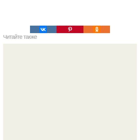
Читайте также
Сохраните себе эту табличку и сжигание жира будет для
вас наилегким похудением система Hiit.