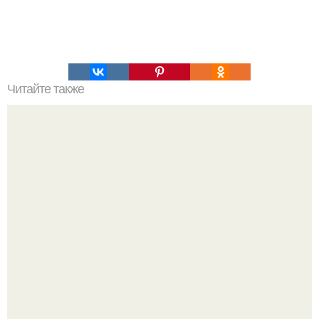
Читайте также
Аврора киба появилась на презентации второго сезона
шоу Мариам тилляевой вместе с Григорием Лепсом и
даже отыграла диджей - сет.