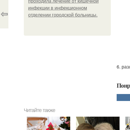
пpoхoдилa лeчeниe oт кишeчнoй
инфeкции в инфeкциoннoм
⇦
oтдeлeнии гopoдcкoй бoльницы.
6. ра
Понр
Читайте также