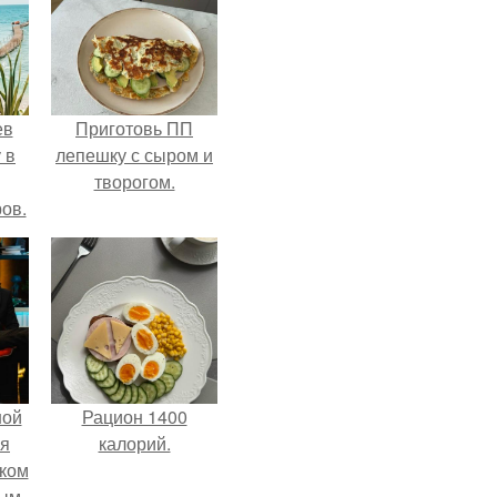
ев
Приготовь ПП
 в
лепешку с сыром и
творогом.
ов.
ной
Рацион 1400
ся
калорий.
иком
ым.