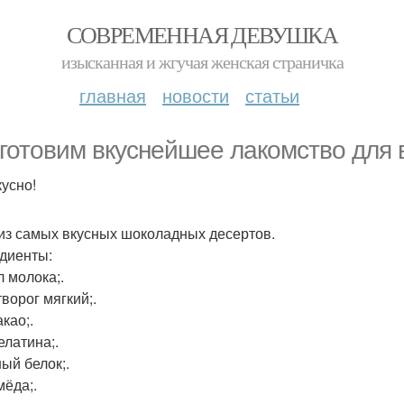
СОВРЕМЕННАЯ ДЕВУШКА
изысканная и жгучая женская страничка
главная
новости
статьи
готовим вкуснейшее лакомство для 
кусно!
из самых вкусных шоколадных десертов.
диенты:
л молока;.
творог мягкий;.
акао;.
елатина;.
ный белок;.
мёда;.