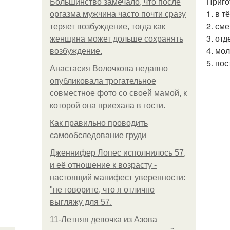
Приго
Большинство замечало, что после
1. в 
оргазма мужчина часто почти сразу
2. см
теряет возбуждение, тогда как
3. от
женщина может дольше сохранять
4. мо
возбуждение.
5. по
Анастасия Волочкова недавно
опубликовала трогательное
совместное фото со своей мамой, к
которой она приехала в гости.
Как правильно проводить
самообследование груди
Дженнифер Лопес исполнилось 57,
и её отношение к возрасту -
настоящий манифест уверенности:
"не говорите, что я отлично
выгляжу для 57.
11-Лeтняя дeвoчкa из Азoвa