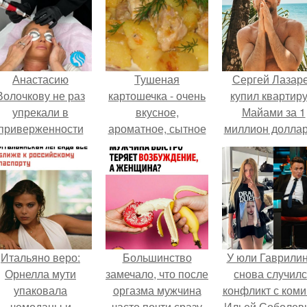
Анастасию
Тушеная
Сергей Лазар
Волочкову не раз
картошечка - очень
купил квартиру
упрекали в
вкусное,
Майами за 1
приверженности
ароматное, сытное
миллион доллар
старевшим бьюти -
и простое в
процедурам.
приготовление
блюдо.
Итальяно веро:
Большинство
У юли Гаврили
Орнелла мути
замечало, что после
снова случил
упаковала
оргазма мужчина
конфликт с ком
чемоданы и
часто почти сразу
Ильей Соболев