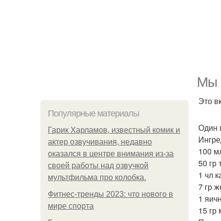
Мы 
Это в
Популярные материалы
Один 
Гарик Харламов, известный комик и
Ингре
актер озвучивания, недавно
100 м
оказался в центре внимания из-за
50 гр 
своей работы над озвучкой
1 чл к
мультфильма про колобка.
7 гр ж
Фитнес-тренды 2023: что нового в
1 яич
мире спорта
15 гр 