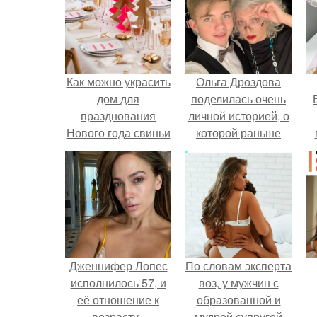
Как можно украсить
Ольга Дроздова
дом для
поделилась очень
празднования
личной историей, о
Нового года свиньи
которой раньше
почти не говорила.
у
Дженнифер Лопес
По словам эксперта
исполнилось 57, и
воз, у мужчин с
её отношение к
образованной и
возрасту -
мудрой супругой