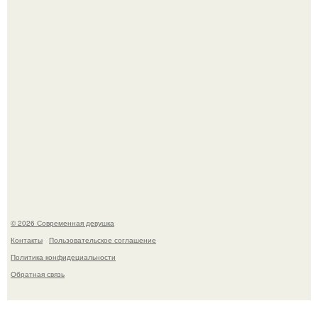
Спустя годы актеры хоррора "Тело Дженнифер" сильно
изменились, пройдя путь от подростковых кумиров до
мировых звезд.
© 2026 Современная девушка
Контакты
Пользовательское соглашение
Политика конфидециальности
Обратная связь