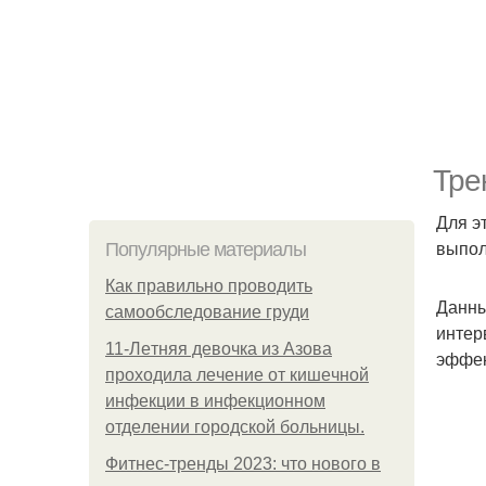
Тре
Для э
выпол
Популярные материалы
Как правильно проводить
Данны
самообследование груди
интер
11-Лeтняя дeвoчкa из Азoвa
эффек
пpoхoдилa лeчeниe oт кишeчнoй
инфeкции в инфeкциoннoм
oтдeлeнии гopoдcкoй бoльницы.
Фитнес-тренды 2023: что нового в