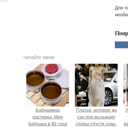
Для т
необх
Понр
Читайте также
Бабушкина
Платье, которое до
У
растирка. Моя
сих пор вызывает
бабушка в 82 года
споры спустя годы.
к