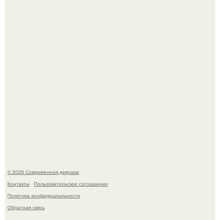
это Синди Кроуфорд.
Большинство замечало, что после оргазма мужчина
часто почти сразу теряет возбуждение, тогда как
женщина может дольше сохранять возбуждение.
© 2026 Современная девушка
Контакты
Пользовательское соглашение
Политика конфидециальности
Обратная связь