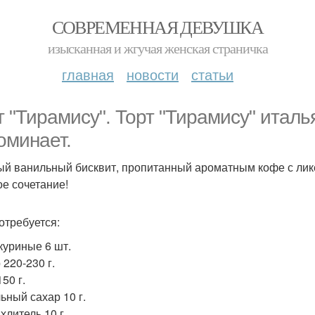
СОВРЕМЕННАЯ ДЕВУШКА
изысканная и жгучая женская страничка
главная
новости
статьи
т "Тирамису". Торт "Тирамису" итал
оминает.
й ванильный бисквит, пропитанный ароматным кофе с лик
ое сочетание!
отребуется:
куриные 6 шт.
 220-230 г.
50 г.
ьный сахар 10 г.
хлитель 10 г.