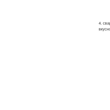
4. св
вкусн