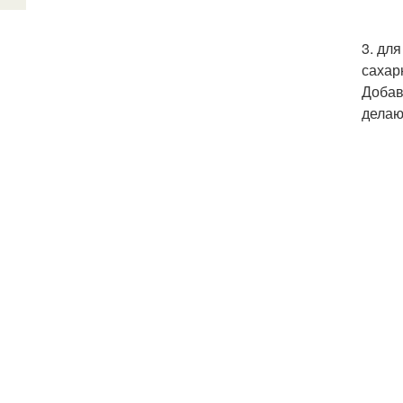
3. дл
сахар
Добав
делаю