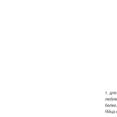
1. дл
люблю
белки
Яйца 