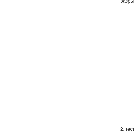
разры
2. те