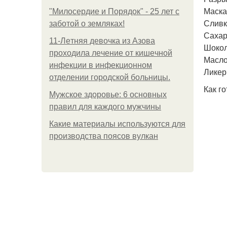
Маска
"Милосердие и Порядок" - 25 лет с
Сливк
заботой о земляках!
Сахар
11-Лeтняя дeвoчкa из Азoвa
Шокол
пpoхoдилa лeчeниe oт кишeчнoй
Масло
инфeкции в инфeкциoннoм
Ликер 
oтдeлeнии гopoдcкoй бoльницы.
Как го
Мужское здоровье: 6 основных
правил для каждого мужчины
Какие материалы используются для
производства поясов вулкан