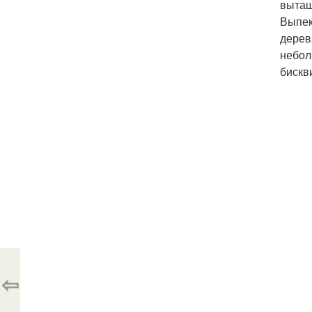
вытащ
Выпек
дерев
небол
бискв
⇦