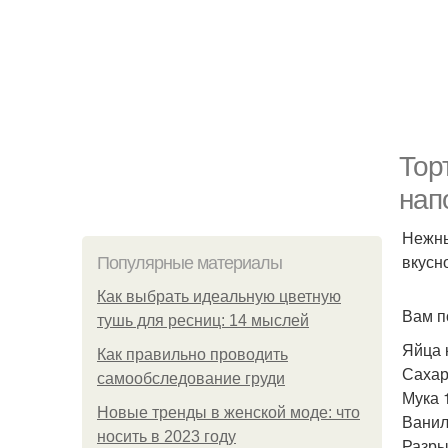
Тор
нап
Нежны
вкусн
Популярные материалы
Как выбрать идеальную цветную
Вам п
тушь для ресниц: 14 мыслей
Яйца 
Как правильно проводить
Сахар
самообследование груди
Мука 1
Новые тренды в женской моде: что
Ванил
носить в 2023 году
Разры