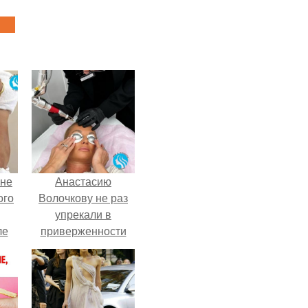
 не
Анастасию
ого
Волочкову не раз
упрекали в
ле
приверженности
ых
устаревшим бьюти -
процедурам.