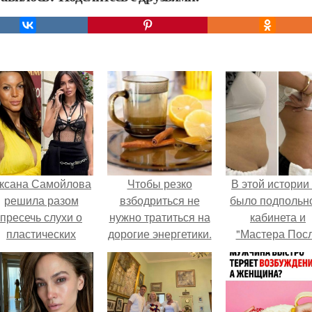
ксана Самойлова
Чтобы резко
В этой истории
решила разом
взбодриться не
было подпольн
пресечь слухи о
нужно тратиться на
кабинета и
пластических
дорогие энергетики.
"Мастера Пос
операциях и
Двухнедельн
публично
Курсов".
прояснила
ситуацию.