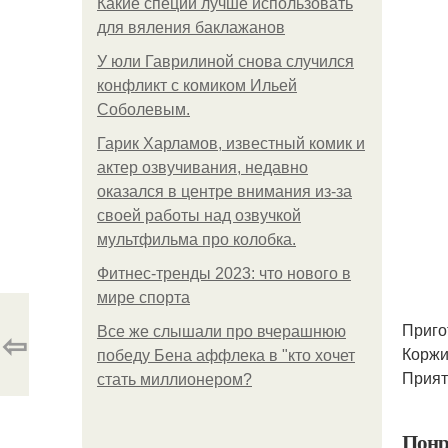
Какие специи лучше использовать
для вяления баклажанов
У юли Гаврилиной снова случился
конфликт с комиком Ильей
Соболевым.
Гарик Харламов, известный комик и
актер озвучивания, недавно
оказался в центре внимания из-за
своей работы над озвучкой
мультфильма про колобка.
Фитнес-тренды 2023: что нового в
мире спорта
Приго
⇦
Все же слышали про вчерашнюю
Коржи
победу Бена аффлека в "кто хочет
Прият
стать миллионером?
Понр