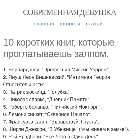
СОВРЕМЕННАЯ ДЕВУШКА
главная
новости
статьи
10 коротких книг, которые
проглатываешь залпом.
1. Бернард шоу, "Профессия Миссис Уоррен".
2. Януш Леон Вишневский, "Интимная Теория
Относительности".
3. Патрик зюскинд, "Голубка".
4. Николас спаркс, "Дневник Памяти".
5. Роберто боланьо, "Чилийский Ноктюрн".
6. Лемони сникет, "Скверное Начало".
7. Франсуаза саган, "Здравствуй, Грусть".
8. Ширли Джексон, "В Убежище" ("мы живем в замке").
9. Рэй Брэдбери, "Все Лето в Один День".