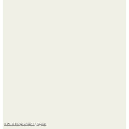
Рацион 1400 калорий.
Спустя годы актеры хоррора "Тело Дженнифер" сильно
изменились, пройдя путь от подростковых кумиров до
мировых звезд.
© 2026 Современная девушка