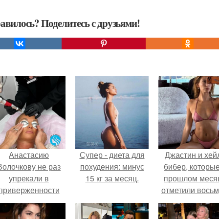
авилось? Поделитесь с друзьями!
Анастасию
Супер - диета для
Джастин и хей
Волочкову не раз
похудения: минус
бибер, которые
упрекали в
15 кг за месяц.
прошлом меся
приверженности
отметили вось
старевшим бьюти -
годовщину
процедурам.
помолвки, пока