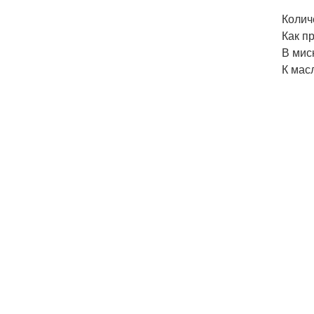
Колич
Как п
В мис
К мас