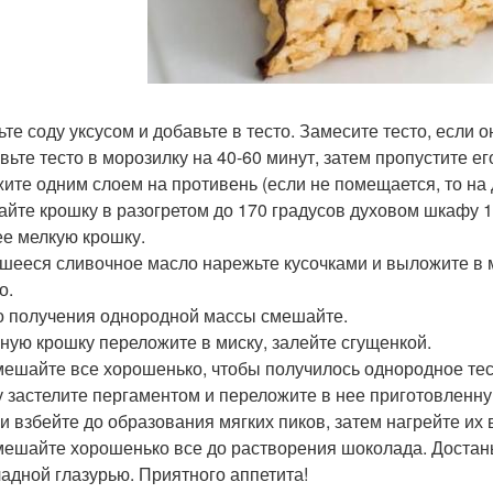
ьте соду уксусом и добавьте в тесто. Замесите тесто, если 
вьте тесто в морозилку на 40-60 минут, затем пропустите 
ите одним слоем на противень (если не помещается, то на 
айте крошку в разогретом до 170 градусов духовом шкафу 1
ее мелкую крошку.
шееся сливочное масло нарежьте кусочками и выложите в м
о.
о получения однородной массы смешайте.
ную крошку переложите в миску, залейте сгущенкой.
ешайте все хорошенько, чтобы получилось однородное тес
 застелите пергаментом и переложите в нее приготовленную
и взбейте до образования мягких пиков, затем нагрейте их
ешайте хорошенько все до растворения шоколада. Достань
адной глазурью. Приятного аппетита!