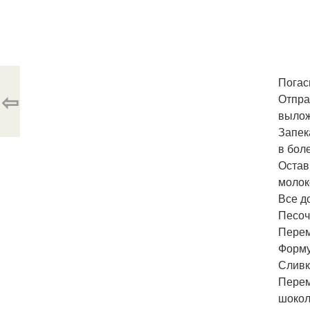
Погас
⇦
Отпра
вылож
Запек
в бол
Остав
молок
Все д
Песоч
Перем
Форму
Сливк
Перем
шокол