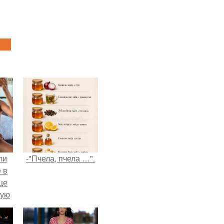
ли
-"Пчела, пчела …".
 в
це
мую
зали