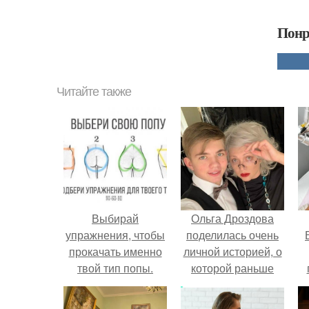
Понр
Читайте также
Выбирай
Ольга Дроздова
упражнения, чтобы
поделилась очень
прокачать именно
личной историей, о
твой тип попы.
которой раньше
почти не говорила.
у