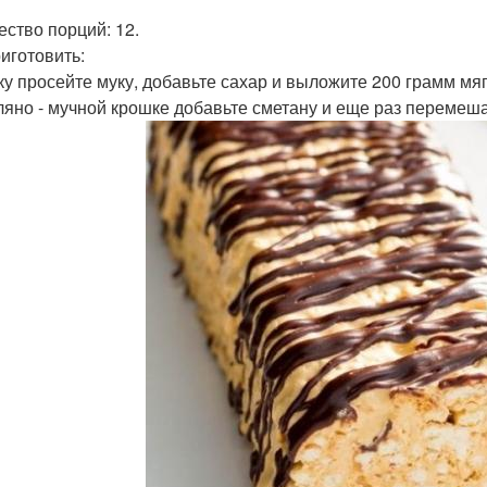
ество порций: 12.
риготовить:
ку просейте муку, добавьте сахар и выложите 200 грамм мя
ляно - мучной крошке добавьте сметану и еще раз перемеша