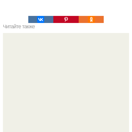
Читайте также
Грушевый рулет из лаваша: супер - перекус!