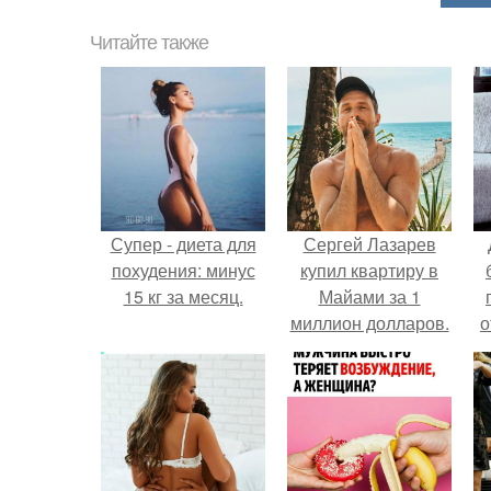
Читайте также
Супер - диета для
Сергей Лазарев
похудения: минус
купил квартиру в
15 кг за месяц.
Майами за 1
миллион долларов.
о
п