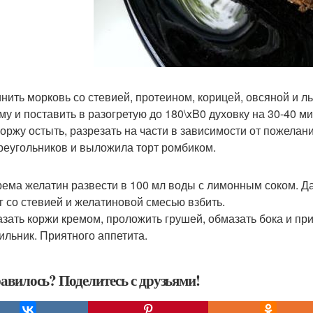
нить морковь со стевией, протеином, корицей, овсяной и 
му и поставить в разогретую до 180\xB0 духовку на 30-40 ми
коржу остыть, разрезать на части в зависимости от пожелан
треугольников и выложила торт ромбиком.
рема желатин развести в 100 мл воды с лимонным соком. Да
г со стевией и желатиновой смесью взбить.
зать коржи кремом, проложить грушей, обмазать бока и при
ильник. Приятного аппетита.
авилось? Поделитесь с друзьями!