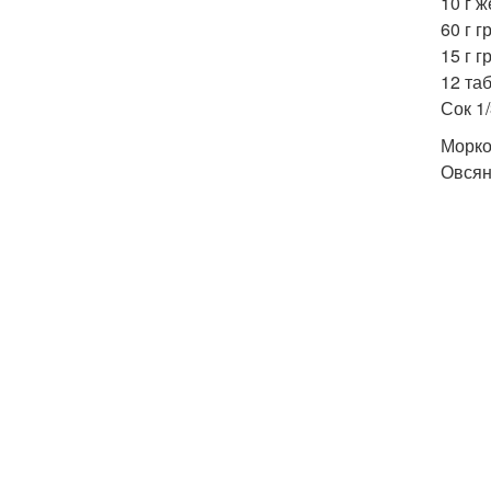
10 г ж
60 г г
15 г г
12 таб
Сок 1
Морко
Овсян