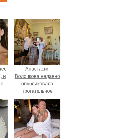
пес
Анастасия
, и
Волочкова недавно
 к
опубликовала
трогательное
совместное фото
со своей мамой, к
не
которой она
я
приехала в гости.
жу