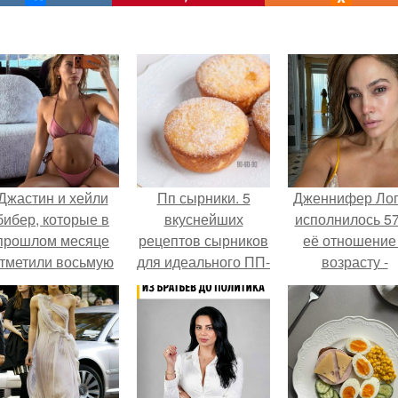
Джастин и хейли
Пп сырники. 5
Дженнифер Ло
бибер, которые в
вкуснейших
исполнилось 57
прошлом месяце
рецептов сырников
её отношение
тметили восьмую
для идеального ПП-
возрасту -
годовщину
завтрака.
настоящий
омолвки, показали
манифест
новые фото с
уверенности: "
совместного
говорите, что 
отдыха.
отлично выгля
для 57.