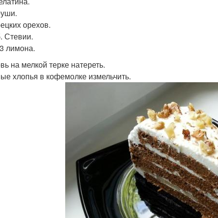
елатина.
руши.
рецких орехов.
. Стевии.
/3 лимона.
вь на мелкой терке натереть.
ые хлопья в кофемолке измельчить.