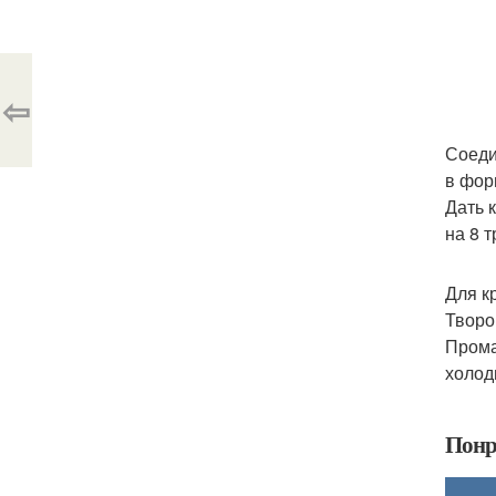
⇦
Соеди
в фор
Дать 
на 8 
Для к
Творо
Прома
холод
Понр