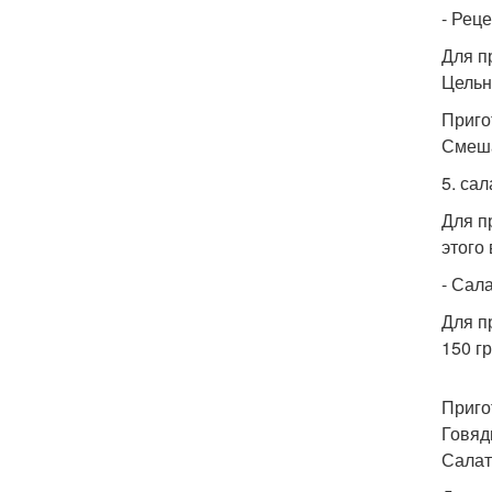
- Реце
Для п
Цельн
Приго
Смеша
5. сал
Для п
этого
- Сала
Для п
150 г
Приго
Говяд
Салат