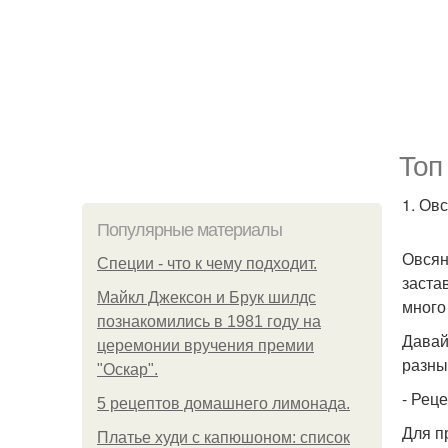
Топ
1. Овс
Популярные материалы
Овсян
Специи - что к чему подходит.
заста
Майкл Джексон и Брук шилдс
много
познакомились в 1981 году на
Давай
церемонии вручения премии
разны
"Оскар".
- Рец
5 рецептов домашнего лимонада.
Для п
Платье худи с капюшоном: список