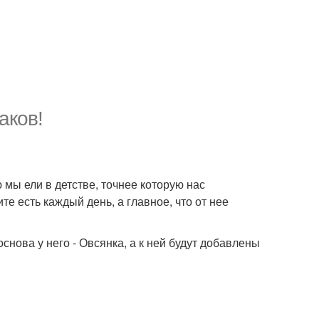
аков!
 мы ели в детстве, точнее которую нас
те есть каждый день, а главное, что от нее
снова у него - Овсянка, а к ней будут добавлены