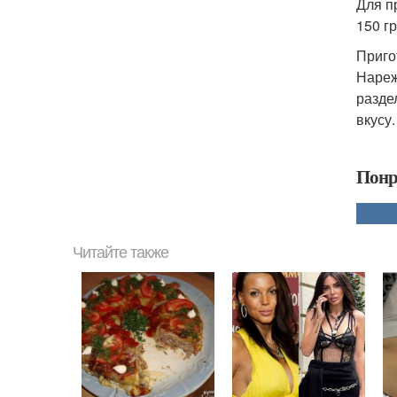
Для п
150 г
Приго
Нареж
разде
вкусу
Понр
Читайте также