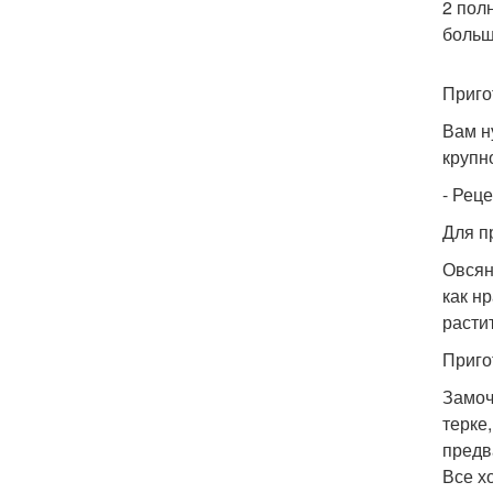
2 пол
больш
Приго
Вам н
крупн
- Рец
Для п
Овсян
как нр
растит
Приго
Замоч
терке
предв
Все х