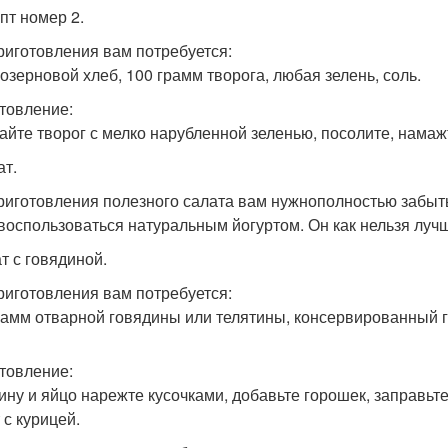
пт номер 2.
риготовления вам потребуется:
озерновой хлеб, 100 грамм творога, любая зелень, соль.
товление:
йте творог с мелко нарубленной зеленью, посолите, намаж
ат.
риготовления полезного салата вам нужнополностью забыть
 воспользоваться натуральным йогуртом. Он как нельзя луч
т с говядиной.
риготовления вам потребуется:
рамм отварной говядины или телятины, консервированный го
товление:
ину и яйцо нарежте кусочками, добавьте горошек, заправьте
 с курицей.