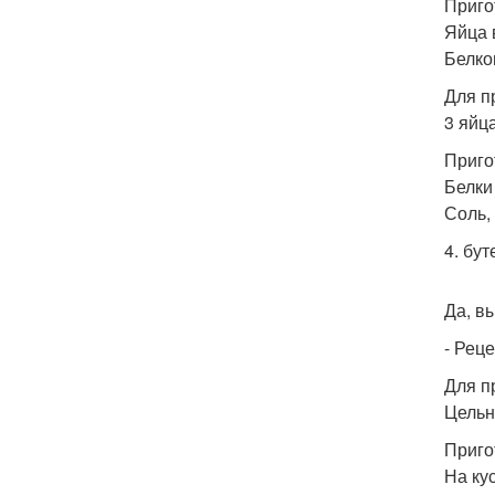
Приго
Яйца 
Белко
Для п
3 яйца
Приго
Белки
Соль, 
4. бут
Да, в
- Реце
Для п
Цельн
Приго
На ку