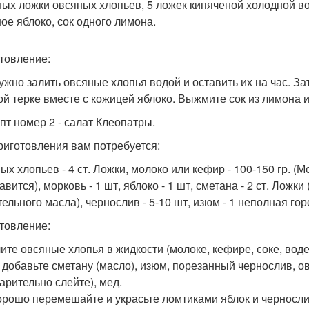
ных ложки овсяных хлопьев, 5 ложек кипяченой холодной во
ое яблоко, сок одного лимона.
товление:
ужно залить овсяные хлопья водой и оставить их на час. За
ой терке вместе с кожицей яблоко. Выжмите сок из лимона и
епт номер 2 - салат Клеопатры.
риготовления вам потребуется:
ых хлопьев - 4 ст. Ложки, молоко или кефир - 100-150 гр. (
авится), морковь - 1 шт, яблоко - 1 шт, сметана - 2 ст. Лож
ельного масла), чернослив - 5-10 шт, изюм - 1 неполная горст
товление:
ите овсяные хлопья в жидкости (молоке, кефире, соке, воде
, добавьте сметану (масло), изюм, порезанный чернослив, 
арительно слейте), мед.
орошо перемешайте и украсьте ломтиками яблок и черносли