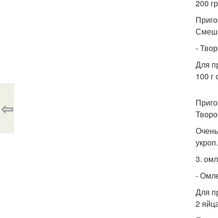
200 г
Приго
Смеша
- Твор
Для п
100 г
Приго
⇦
Творо
Очень
укроп
3. омл
- Омле
Для п
2 яйца