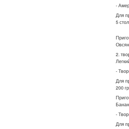
- Аме
Для п
5 сто
Приго
Овсян
2. тво
Легки
- Твор
Для п
200 г
Приго
Банан
- Твор
Для п