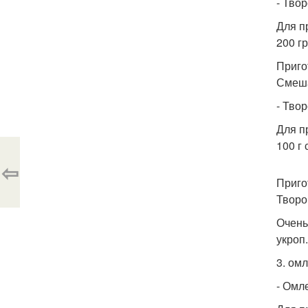
- Твор
Для п
200 г
Приго
Смеша
- Твор
Для п
100 г
⇦
Приго
Творо
Очень
укроп
3. омл
- Омле