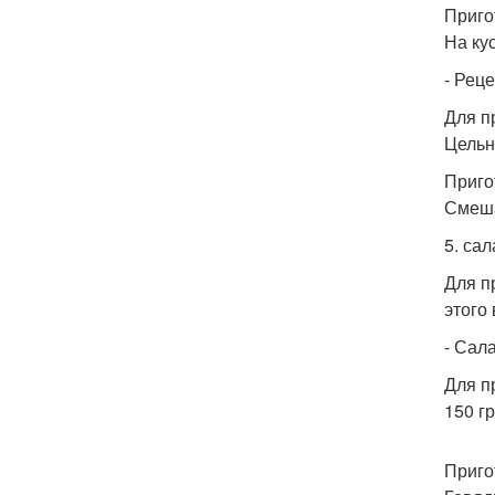
Приго
На ку
- Реце
Для п
Цельн
Приго
Смеша
5. сал
Для п
этого
- Сала
Для п
150 г
Приго