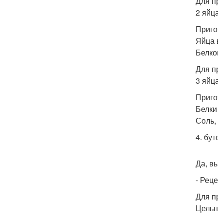
Для п
2 яйца
Приго
Яйца 
Белко
Для п
3 яйца
Приго
Белки
Соль, 
4. бут
Да, в
- Реце
Для п
Цельн