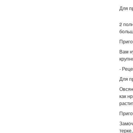
Для п
2 пол
больш
Приго
Вам н
крупн
- Рец
Для п
Овсян
как нр
растит
Приго
Замоч
терке