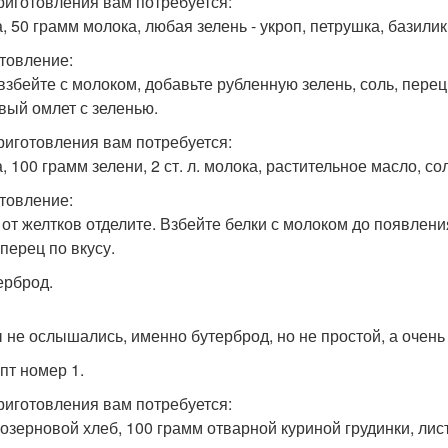
риготовления вам потребуется:
, 50 грамм молока, любая зелень - укроп, петрушка, базилик, и
товление:
взбейте с молоком, добавьте рубленную зелень, соль, перец
вый омлет с зеленью.
риготовления вам потребуется:
, 100 грамм зелени, 2 ст. л. молока, растительное масло, со
товление:
 от желтков отделите. Взбейте белки с молоком до появлени
перец по вкусу.
ерброд.
ы не ослышались, именно бутерброд, но не простой, а очень
пт номер 1.
риготовления вам потребуется:
озерновой хлеб, 100 грамм отварной куриной грудинки, лис