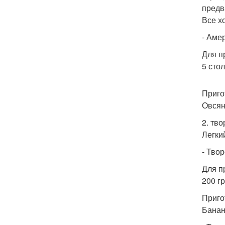
предв
Все х
- Аме
Для п
5 сто
Приго
Овсян
2. тво
Легки
- Твор
Для п
200 г
Приго
Банан