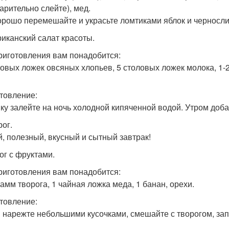
арительно слейте), мед.
орошо перемешайте и украсьте ломтиками яблок и черносли
риканский салат красоты.
риготовления вам понадобится:
ловых ложек овсяных хлопьев, 5 столовых ложек молока, 1-
товление:
ку залейте на ночь холодной кипяченной водой. Утром доба
рог.
й, полезный, вкусный и сытный завтрак!
ог с фруктами.
риготовления вам понадобится:
рамм творога, 1 чайная ложка меда, 1 банан, орехи.
товление:
 нарежте небольшими кусочками, смешайте с творогом, зап