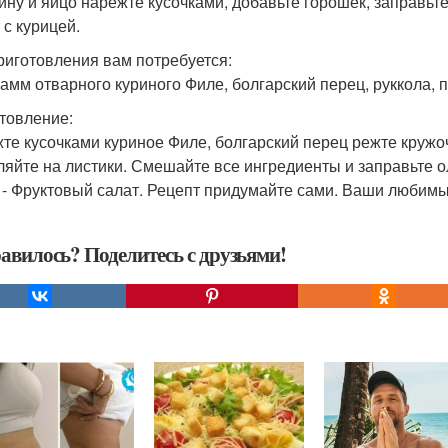
ину и яйцо нарежте кусочками, добавьте горошек, заправьте
 с курицей.
риготовления вам потребуется:
рамм отварного куриного Филе, болгарский перец, руккола, 
товление:
те кусочками куриное Филе, болгарский перец режте кружо
ляйте на листики. Смешайте все ингредиенты и заправьте 
. - Фруктовый салат. Рецепт придумайте сами. Ваши любимы
авилось? Поделитесь с друзьями!