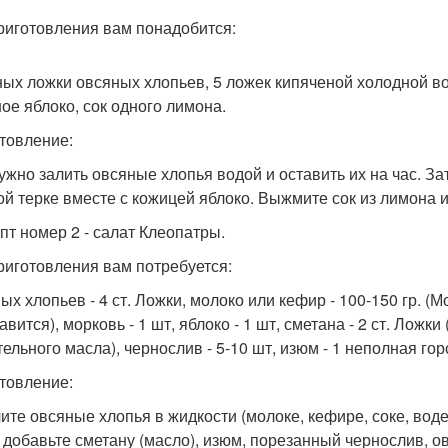
риготовления вам понадобится:
ных ложки овсяных хлопьев, 5 ложек кипяченой холодной во
ое яблоко, сок одного лимона.
товление:
ужно залить овсяные хлопья водой и оставить их на час. За
ой терке вместе с кожицей яблоко. Выжмите сок из лимона и
епт номер 2 - салат Клеопатры.
риготовления вам потребуется:
ых хлопьев - 4 ст. Ложки, молоко или кефир - 100-150 гр. (
авится), морковь - 1 шт, яблоко - 1 шт, сметана - 2 ст. Лож
ельного масла), чернослив - 5-10 шт, изюм - 1 неполная горст
товление:
ите овсяные хлопья в жидкости (молоке, кефире, соке, воде
, добавьте сметану (масло), изюм, порезанный чернослив, 