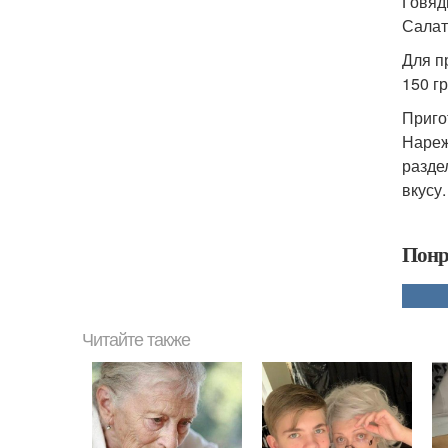
Говяд
Салат
Для п
150 г
Приго
Нареж
разде
вкусу
Понр
Читайте также