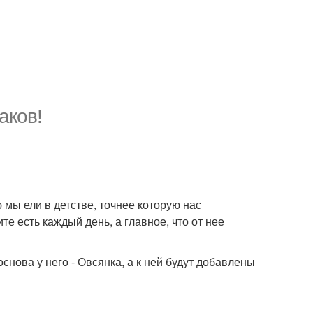
аков!
 мы ели в детстве, точнее которую нас
те есть каждый день, а главное, что от нее
снова у него - Овсянка, а к ней будут добавлены