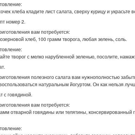
товление:
сочек хлеба кладите лист салата, сверху курицу и украсьте 
пт номер 2.
риготовления вам потребуется:
озерновой хлеб, 100 грамм творога, любая зелень, соль.
товление:
йте творог с мелко нарубленной зеленью, посолите, намаж
ат.
риготовления полезного салата вам нужнополностью забыть
 воспользоваться натуральным йогуртом. Он как нельзя луч
т с говядиной.
риготовления вам потребуется:
рамм отварной говядины или телятины, консервированный го
товление: