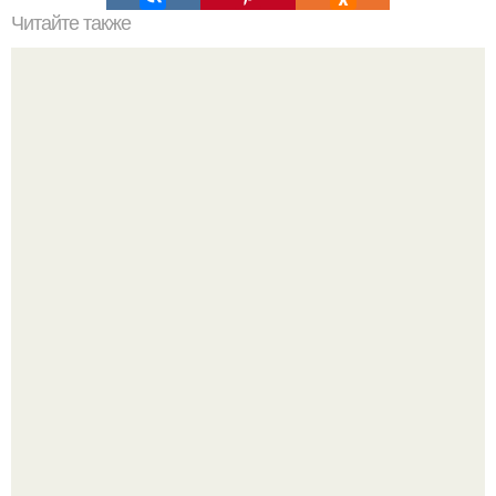
Читайте также
Супер - диета для похудения: минус 15 кг за месяц.
Слышали, что есть перед сном - это зло?