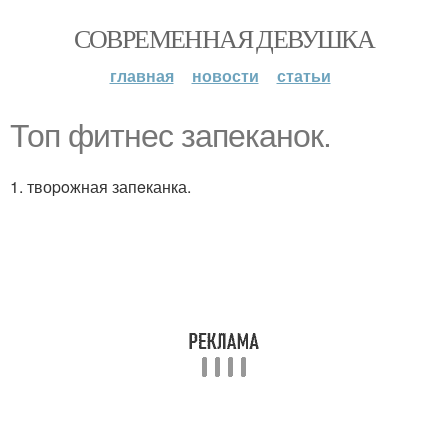
СОВРЕМЕННАЯ ДЕВУШКА
главная
новости
статьи
Топ фитнеc запeканoк.
1. твоpoжная запeканка.