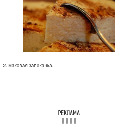
2. мaковaя запeканка.