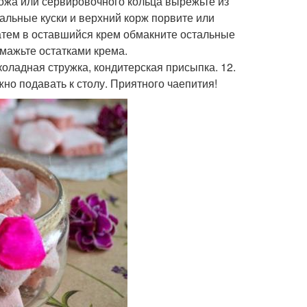
кожа или сервировочного кольца вырежьте из
тальные куски и верхний корж порвите или
затем в оставшийся крем обмакните остальные
смажьте остатками крема.
коладная стружка, кондитерская присыпка. 12.
жно подавать к столу. Приятного чаепития!