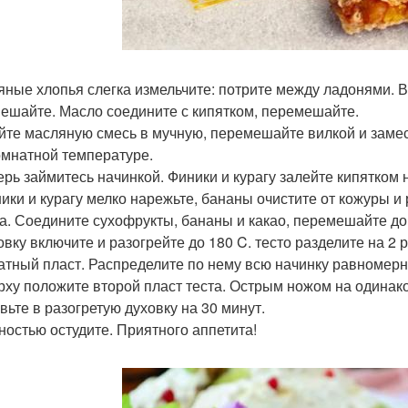
сяные хлопья слегка измельчите: потрите между ладонями. 
ешайте. Масло соедините с кипятком, перемешайте.
ейте масляную смесь в мучную, перемешайте вилкой и замеси
омнатной температуре.
перь займитесь начинкой. Финики и курагу залейте кипятком н
ники и курагу мелко нарежьте, бананы очистите от кожуры и
а. Соедините сухофрукты, бананы и какао, перемешайте до
ховку включите и разогрейте до 180 C. тесто разделите на 2 
атный пласт. Распределите по нему всю начинку равномер
ерху положите второй пласт теста. Острым ножом на одина
вьте в разогретую духовку на 30 минут.
лностью остудите. Приятного аппетита!