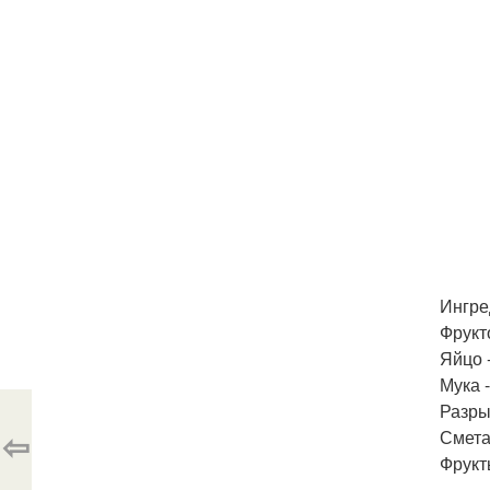
Ингре
Фрукто
Яйцо -
Мука -
Разры
⇦
Смета
Фрукт