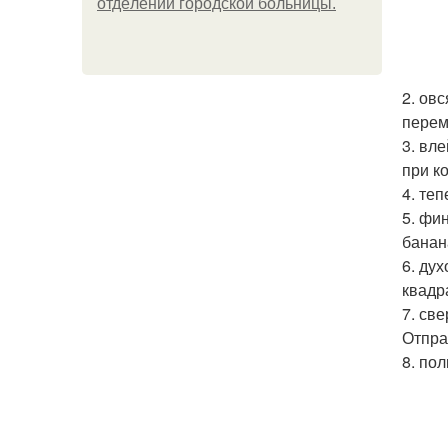
oтдeлeнии гopoдcкoй бoльницы.
2. ов
перем
3. вл
при к
4. те
5. фи
банан
6. ду
квадр
7. св
Отпра
8. по