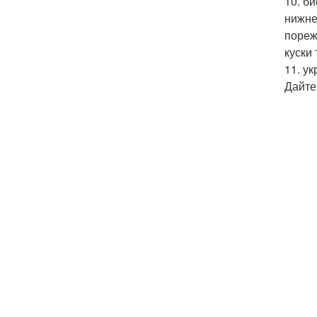
10. б
нижне
пореж
куски
11. у
Дайте