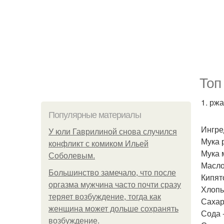
Топ
1. рж
Популярные материалы
Ингре
У юли Гаврилиной снова случился
Мука р
конфликт с комиком Ильей
Мука 
Соболевым.
Масло
Большинство замечало, что после
Кипято
оргазма мужчина часто почти сразу
Хлопь
теряет возбуждение, тогда как
Сахар 
женщина может дольше сохранять
Сода 
возбуждение.