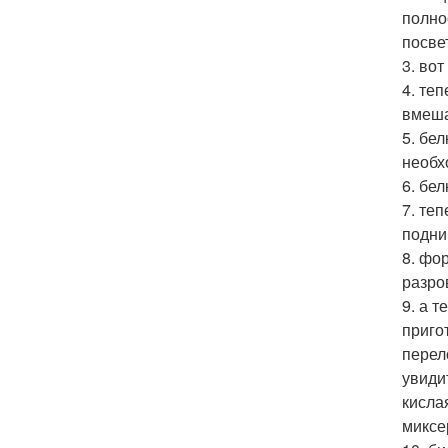
полно
посве
3. во
4. те
вмеша
5. бе
необх
6. бе
7. те
подни
8. фо
разро
9. а 
приго
перел
увиди
кисла
миксе