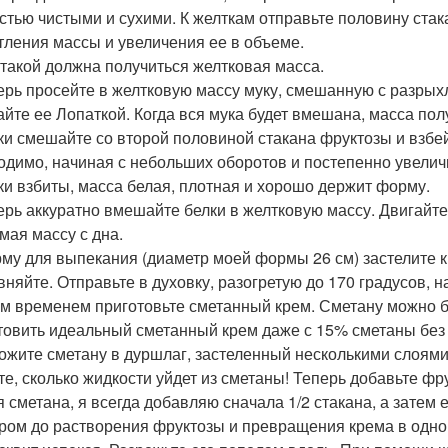
стью чистыми и сухими. К желткам отправьте половину стак
тления массы и увеличения ее в объеме.
т такой должна получиться желтковая масса.
перь просейте в желтковую массу муку, смешанную с разрыхл
йте ее Лопаткой. Когда вся мука будет вмешана, масса полу
лки смешайте со второй половиной стакана фруктозы и взбе
одимо, начиная с небольших оборотов и постепенно увелич
лки взбиты, масса белая, плотная и хорошо держит форму.
перь аккуратно вмешайте белки в желтковую массу. Двигайте
мая массу с дна.
рму для выпекания (диаметр моей формы 26 см) застелите 
вняйте. Отправьте в духовку, разогретую до 170 градусов, н
тем временем приготовьте сметанный крем. Сметану можно б
товить идеальный сметанный крем даже с 15% сметаны без 
ожите сметану в дуршлаг, застеленный несколькими слоями 
те, сколько жидкости уйдет из сметаны! Теперь добавьте фру
я сметана, я всегда добавляю сначала 1/2 стакана, а зате
ром до растворения фруктозы и превращения крема в одно