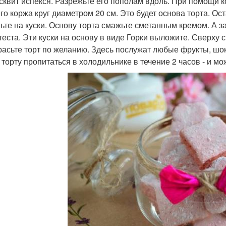
исквит испекся. Разрежьте его пополам вдоль. При помощи 
го коржа круг диаметром 20 см. Это будет основа торта. Ос
ьте на куски. Основу торта смажьте сметанным кремом. А 
 теста. Эти куски на основу в виде Горки выложите. Сверху 
красьте торт по желанию. Здесь послужат любые фрукты, шо
 торту пропитаться в холодильнике в течение 2 часов - и мо