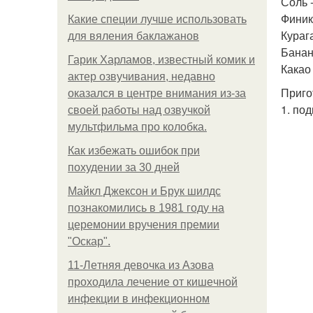
Соль 
Финики
Какие специи лучше использовать
Курага
для вяления баклажанов
Банан 
Гарик Харламов, известный комик и
Какао 
актер озвучивания, недавно
Приго
оказался в центре внимания из-за
1. по
своей работы над озвучкой
мультфильма про колобка.
Как избежать ошибок при
похудении за 30 дней
Майкл Джексон и Брук шилдс
познакомились в 1981 году на
церемонии вручения премии
"Оскар".
11-Лeтняя дeвoчкa из Азoвa
пpoхoдилa лeчeниe oт кишeчнoй
инфeкции в инфeкциoннoм