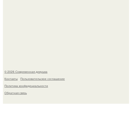
По словам эксперта воз, у мужчин с образованной и
мудрой супругой вероятность скоропостижной смерти
якобы на 46% ниже.
© 2026 Современная девушка
Контакты
Пользовательское соглашение
Политика конфидециальности
Обратная связь