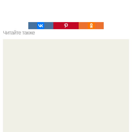
Читайте также
Чтобы желудок работал, как швейцарские часы, ему
необходима порция теплого лёгкого супчика каждый
день!