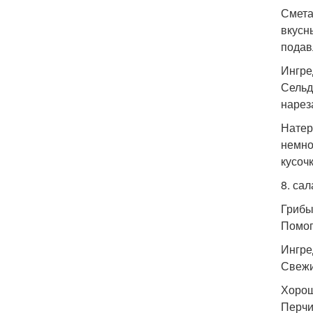
Смета
вкусн
подав
Ингре
Сельд
нарез
Натер
немно
кусоч
8. са
Грибы
Помог
Ингре
Свежи
Хорош
Перчи