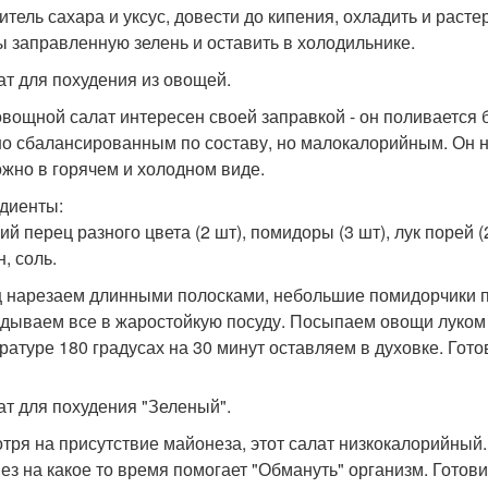
итель сахара и уксус, довести до кипения, охладить и расте
ы заправленную зелень и оставить в холодильнике.
лат для похудения из овощей.
овощной салат интересен своей заправкой - он поливается 
о сбалансированным по составу, но малокалорийным. Он на
ожно в горячем и холодном виде.
диенты:
ий перец разного цвета (2 шт), помидоры (3 шт), лук порей (
, соль.
 нарезаем длинными полосками, небольшие помидорчики п
адываем все в жаростойкую посуду. Посыпаем овощи луком 
ратуре 180 градусах на 30 минут оставляем в духовке. Гот
лат для похудения "Зеленый".
тря на присутствие майонеза, этот салат низкокалорийный
ез на какое то время помогает "Обмануть" организм. Готови