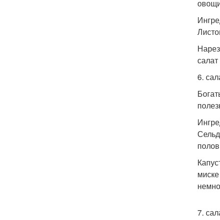
овощи
Ингре
Листов
Нарез
салат 
6. са
Богат
полез
Ингре
Сельде
полов
Капус
миске
немно
7. са