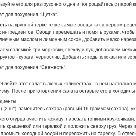
ьзуйте его для разгрузочного дня и попрощайтесь с парой 
лат для похудения "Щетка".
еть на крупной терке те же самые овощи как в первом рецеп
х ингредиентов. Овощи перемешать и помять руками, чтобы
лнечным маслом и лимонным соком, добавить мелко нарез
аем соломкой три морковки, свеклу и лук, добавляем мелкие
руктов - курага, чернослив. Добавить ягоды клюквы или зер
лат для похудения "Свежесть".
ебляйте этот салат в любых количествах - в нем настолько 
изму. После приготовления салата оставьте его в холодильн
диенты:
 (2 шт), заменитель сахара (равный 15 граммам сахара), укр
жего огурца очистить кожицу, нарезать тонкими кружочками
ть крышечкой или тарелкой и положить сверху груз. Через п
 промыть холодной водой и переложить на тарелку. В отдел