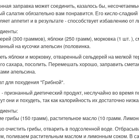
нная заправка может соединить, казалось бы, несочетаемые
ый салатик обязательно вам понравится. Его кисло-сладкий
ляет аппетит и в результате - способствует избавлению от 
диенты:
ерей (300 граммов), яблоки (250 грамм), морковка (1 шт. ), 
анный на кусочки апельсин (половинка.
еть яблоки и морковку, отваренный сельдерей на мелкой т
го сахара, посолить. Перемешать хорошо, заправить смета
ками апельсина.
лат для похудения "Грибной".
 - признанный диетический продукт, неслучайно во время 
ут они и похудеть, так как калорийность их достаточно низк
диенты:
е грибы (150 грамм), растительное масло (10 грамм. Лимон
о очистить грибы, отварить в подсоленной воде. Отбрасыв
м, поливаем растительным маслом и лимонным соком. В са