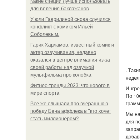
Какие специи лучше использовать
для вяления баклажанов
У юли Гаврилиной снова случился
конфликт с комиком Ильей
Соболевым.
Гарик Харламов, известный комик и
актер озвучивания, недавно
оказался в центре внимания из-за
своей работы над озвучкой
. Так
мультфильма про колобка.
недел
Фитнес-тренды 2023: что нового в
Ингре
мире спорта
По 10
грамм
Все же слышали про вчерашнюю
победу Бена аффлека в "кто хочет
Мы на
стать миллионером?
для п
запра
добав