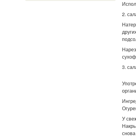
Испол
2. са
Натер
други
подсо
Нарез
сухоф
3. са
Употр
орган
Ингре
Огурец
У све
Накры
снова