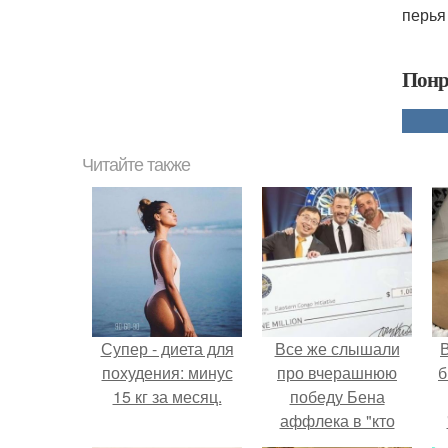
перья
Понр
Читайте также
Супер - диета для
Все же слышали
В
похудения: минус
про вчерашнюю
б
15 кг за месяц.
победу Бена
аффлека в "кто
хочет стать