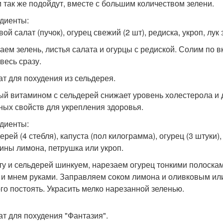
 так же подойдут, вместе с большим количеством зелени.
диенты:
ой салат (пучок), огурец свежий (2 шт), редиска, укроп, лук
аем зелень, листья салата и огурцы с редиской. Солим по 
весь сразу.
лат для похудения из сельдерея.
ый витамином с сельдерей снижает уровень холестерола и
ных свойств для укрепления здоровья.
диенты:
рей (4 стебля), капуста (пол килограмма), огурец (3 штуки),
ины лимона, петрушка или укроп.
ту и сельдерей шинкуем, нарезаем огурец тонкими полоска
 и мнем руками. Заправляем соком лимона и оливковым ил
го постоять. Украсить мелко нарезанной зеленью.
лат для похудения "Фантазия".