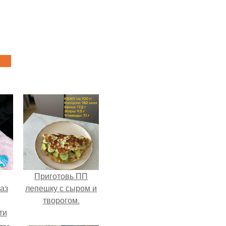
Приготовь ПП
аз
лепешку с сыром и
творогом.
ти
ти -