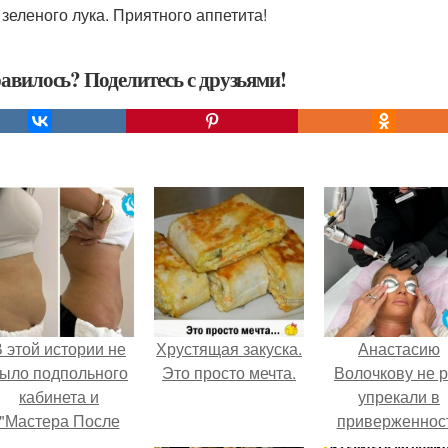
 зеленого лука. Приятного аппетита!
авилось? Поделитесь с друзьями!
 этой истории не
Хрустящая закуска.
Анастасию
ыло подпольного
Это просто мечта.
Волочкову не р
кабинета и
упрекали в
"Мастера После
приверженнос
Двухнедельных
устаревшим бью