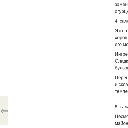
замен
огурц
4. са
Этот 
хорош
его м
Ингре
Сладк
бульон
Перец
и скл
темпе
5. са
⇦
Несмо
майон