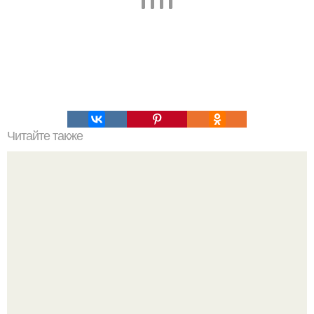
Читайте также
Творожное печенье для детей. Детское творожное
печенье (четыре рецепта).