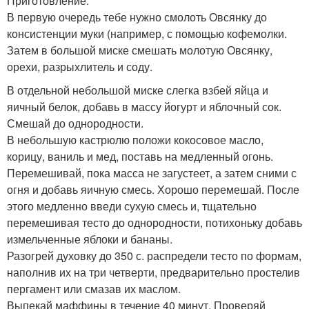
Приготовление:
В первую очередь тебе нужно смолоть Овсянку до
консистенции муки (например, с помощью кофемолки.
Затем в большой миске смешать молотую Овсянку,
орехи, разрыхлитель и соду.
В отдельной небольшой миске слегка взбей яйца и
яичный белок, добавь в массу йогурт и яблочный сок.
Смешай до однородности.
В небольшую кастрюлю положи кокосовое масло,
корицу, ваниль и мед, поставь на медленный огонь.
Перемешивай, пока масса не загустеет, а затем сними с
огня и добавь яичную смесь. Хорошо перемешай. После
этого медленно введи сухую смесь и, тщательно
перемешивая тесто до однородности, потихоньку добавь
измельченные яблоки и бананы.
Разогрей духовку до 350 с. распредели тесто по формам,
наполнив их на три четверти, предварительно простелив
пергамент или смазав их маслом.
Выпекай маффины в течение 40 минут. Проверяй