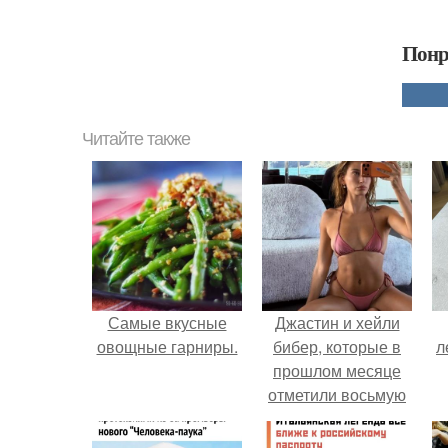
Понр
Читайте также
Самые вкусные
Джастин и хейли
овощные гарниры.
бибер, которые в
л
прошлом месяце
отметили восьмую
годовщину
помолвки, показали