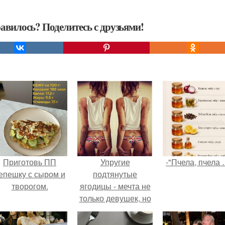
авилось? Поделитесь с друзьями!
Приготовь ПП
Упругие
-"Пчела, пчела 
епешку с сыром и
подтянутые
творогом.
ягодицы - мечта не
только девушек, но
и парней.