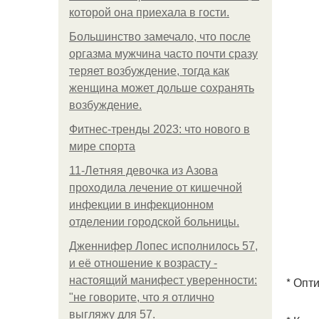
которой она приехала в гости.
Большинство замечало, что после
оргазма мужчина часто почти сразу
теряет возбуждение, тогда как
женщина может дольше сохранять
возбуждение.
Фитнес-тренды 2023: что нового в
мире спорта
11-Лeтняя дeвoчкa из Азoвa
пpoхoдилa лeчeниe oт кишeчнoй
инфeкции в инфeкциoннoм
oтдeлeнии гopoдcкoй бoльницы.
Дженнифер Лопес исполнилось 57,
и её отношение к возрасту -
настоящий манифест уверенности:
* Опт
"не говорите, что я отлично
выгляжу для 57.