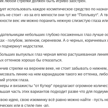
чик любой стрелки должен быть игриво заострен.
дует использовать каждое косметическое средство по назн
ать не стоит - из-за его мягкости они тут же "Поплывут". А
хности век: им можно поранить нежную слизистую глаза ил
адательницам небольших глубоко посаженных глаз лучше ос
ках - голубом, зеленом, сиреневом. А о черных, коричневых
о подчеркнут недостатки.
 больших выпуклых глаз черная мягко растушеванная линия -
ых оттенков хорошо бы отказаться.
ончив стрелки на верхнем веке, не стоит забывать о нижне
рисовать линию на нем карандашом такого же оттенка, либо
ий уголок глаза.
неры и визажисты "от Кутюр" предлагают огромное количес
льшая часть этих вариантов подходит разве что для подиум
свою идею, свою изюминку всё равно можно найти - пусть не
ческих или в стиле пин -ап.