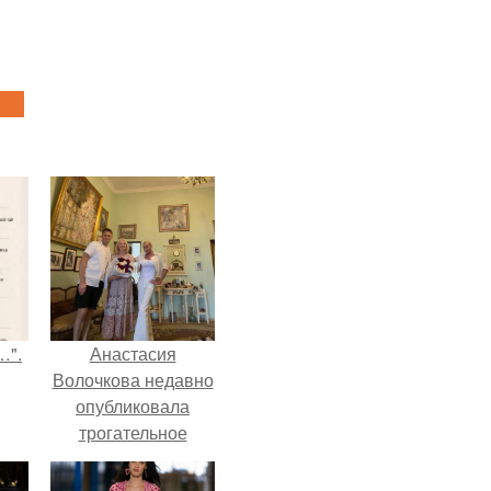
…".
Анастасия
Волочкова недавно
опубликовала
трогательное
совместное фото
со своей мамой, к