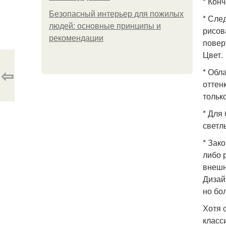
* Кон
Безопасный интерьер для пожилых
* Сле
людей: основные принципы и
рисов
рекомендации
повер
Цвет.
⇦
* Обл
оттен
тольк
* Для
светл
* Зак
либо 
внешн
Дизай
но бо
Хотя 
класси