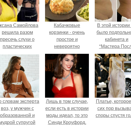
ксана Самойлова
Кабачковые
В этой истории
решила разом
корзинки - очень
было подпольн
пресечь слухи о
простое и
кабинета и
пластических
невероятно
"Мастера Пос
операциях и
вкусное
Двухнедельн
публично
диетическое блюдо!
Курсов".
прояснила
ситуацию.
о словам эксперта
Лишь в том случае,
Платье, которое
воз, у мужчин с
если есть в истории
сих пор вызыв
образованной и
моды идеал, то это
споры спустя го
мудрой супругой
Синди Кроуфорд.
вероятность