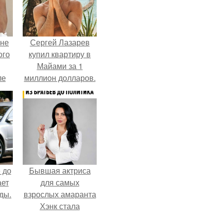
 не
Сергей Лазарев
ого
купил квартиру в
Майами за 1
ле
миллион долларов.
ых
 до
Бывшая актриса
ает
для самых
ды.
взрослых амаранта
Хэнк стала
сенатором в