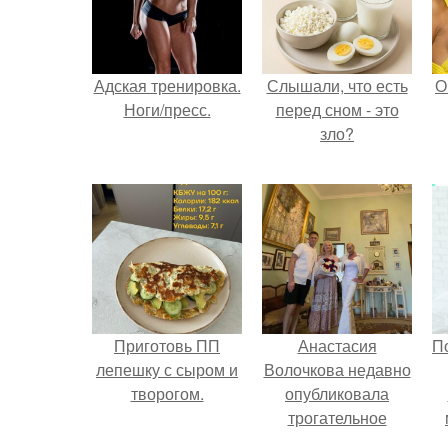
Адская тренировка.
Слышали, что есть
О
Ноги/пресс.
перед сном - это
зло?
Приготовь ПП
Анастасия
П
лепешку с сыром и
Волочкова недавно
творогом.
опубликовала
трогательное
совместное фото