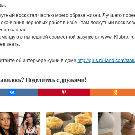
ды.
скутный воск стал частью моего образа жизни. Лучшего порек
у окончания черновых работ в избе - там лоскутный воск везд
енно ванная.
комендую в нынешней совместной закупке от www. Klubrp. ru
ее знать.
итайте об интерьере кухни в доме
http://girls.ru-land.com/stati
авилось? Поделитесь с друзьями!