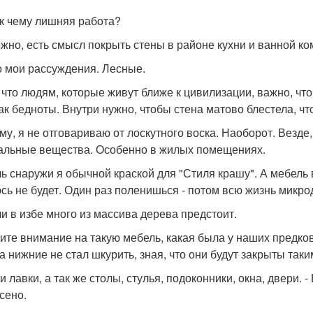
 к чему лишняя работа?
жно, есть смысл покрыть стены в районе кухни и ванной ко
о мои рассуждения. Лесные.
 что людям, которые живут ближе к цивилизации, важно, чт
ак бедноты. Внутри нужно, чтобы стена матово блестела, чт
му, я не отговариваю от лоскутного воска. Наоборот. Везде
альные вещества. Особенно в жилых помещениях.
ь снаружи я обычной краской для "Стиля крашу". А мебель 
сь не будет. Один раз поленишься - потом всю жизнь микр
и в избе много из массива дерева предстоит.
ите внимание на такую мебель, какая была у наших предков 
а нижние не стал шкурить, зная, что они будут закрыты так
и лавки, а так же столы, стулья, подоконники, окна, двери.
сено.