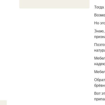
Тогда
Возмо
Но эт
Знаю,
призн
Поэто
натур
Мебел
надею
Мебел
Обрат
брёвн
Вот эт
припа