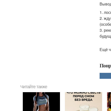
Выво
1. ло
2. жд
(особ
3. ре
будущ
Ещё ч
Понр
Читайте также