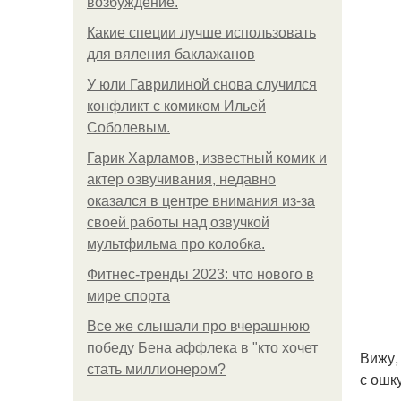
возбуждение.
Какие специи лучше использовать
для вяления баклажанов
У юли Гаврилиной снова случился
конфликт с комиком Ильей
Соболевым.
Гарик Харламов, известный комик и
актер озвучивания, недавно
оказался в центре внимания из-за
своей работы над озвучкой
мультфильма про колобка.
Фитнес-тренды 2023: что нового в
мире спорта
Все же слышали про вчерашнюю
победу Бена аффлека в "кто хочет
Вижу, 
стать миллионером?
с ошк