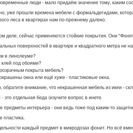
современные люди - мало придаём значение тому, каким со
но, уже прошли времена мебели с формальдегидами, котора
вого леса в квартирах нам по-прежнему далеко.
ом деле, сейчас применяются стойкие покрытия. Они "Фонят
альных поверхностей в квартире и квадратного метра не на
ам в линолеуме?
а клей под обоями?
розрачным покрыта мебель?
окрашены окна или ещё хуже - пластиковые окна.
и, обратите внимание, что некрашенная мебель из икеи - скл
- это отдельная беда (изучите вопрос в инете.
е предметы интерьера - они ведь тоже под каким-то защит
е пластика.
дельности каждый предмет в микродозах фонит. Но всё вмес