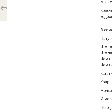
Мы - 
⇦
Конеч
кедро
В сам
Натур
Что т
Что з
Чем п
Чем п
Кстат
Ковры 
Мелки
И мор
По от