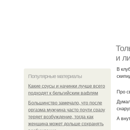
Тол
и л
В клу
скипи
Популярные материалы
Какие соусы и начинки лучше всего
Про с
подходят к бельгийским вафлям
Думал
Большинство замечало, что после
снару
оргазма мужчина часто почти сразу
теряет возбуждение, тогда как
А вну
женщина может дольше сохранять