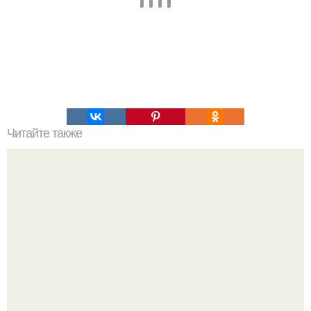
Читайте также
Выбирай упражнения, чтобы прокачать именно твой тип
попы.