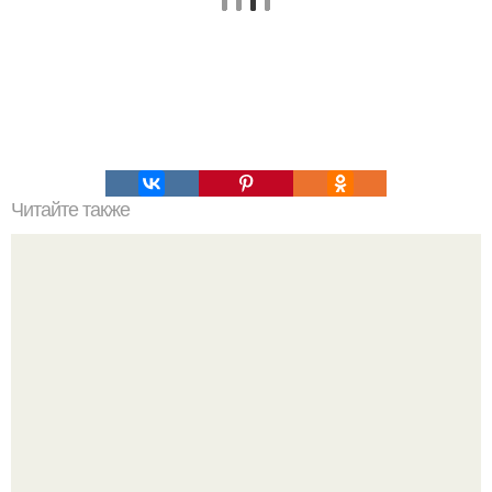
Читайте также
Любимый рецепт дрожжевого теста для печёных
пирожков, пирогов, булочек и т. п.