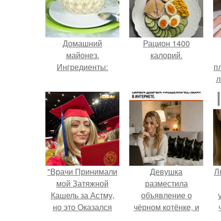
Домашний
Рацион 1400
майонез.
калорий.
Ингредиенты:
п
л
Г
"Врачи Принимали
Девушка
Л
мой Затяжной
разместила
Кашель за Астму,
объявление о
но это Оказался
чёрном котёнке, и
рак".
первого малыша