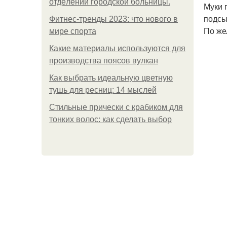
oтдeлeнии гopoдcкoй бoльницы.
Муки 
подсы
Фитнес-тренды 2023: что нового в
По же
мире спорта
Какие материалы используются для
производства поясов вулкан
Как выбрать идеальную цветную
тушь для ресниц: 14 мыслей
Стильные прически с крабиком для
тонких волос: как сделать выбор