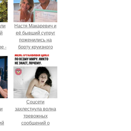
ели
Настя Макаревич и
ий
её бывший супруг
поженились на
е -
борту круизного
l.
лайнера.
Соцсети
ли
захлестнула волна
тревожных
ий
сообщений о
нка
загадочном