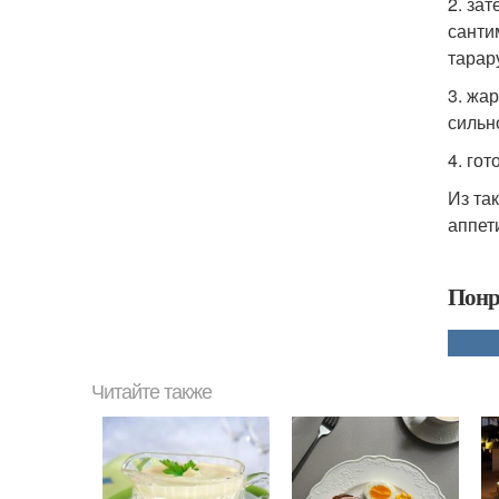
2. за
санти
тарар
3. жа
сильн
4. го
Из та
аппет
Понр
Читайте также