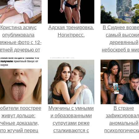
Кристина асмус
Адская тренировка.
В Сиднее возв
опубликовала
Ноги/пресс.
самый высок
ляжные фото с 12-
деревянный
етней дочерью от
небоскреб в мир
арика Харламова.
Atlassian Centra
юбители поострее
Мужчины с умными
В стране
живут дольше:
и образованными
зафиксирова
учёные доказали,
супругами реже
аномальный
что жгучий перец
сталкиваются с
психологическ
снижает риск
внезапной
сдвиг: переоце