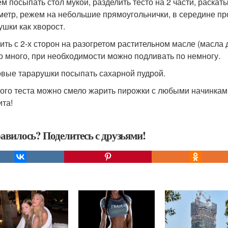
тем посыпать стол мукой, разделить тесто на 2 части, раска
метр, режем на небольшие прямоугольнички, в середине п
ушки как хворост.
рить с 2-х сторон на разогретом растительном масле (масла 
о много, при необходимости можно подливать по немногу.
товые тарарушки посыпать сахарной пудрой.
кого теста можно смело жарить пирожки с любыми начинкам
ита!
авилось? Поделитесь с друзьями!