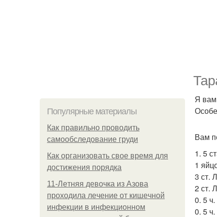
Тар
Я вам
Особе
Популярные материалы
Как правильно проводить
Вам п
самообследование груди
1. 5 
Как организовать свое время для
1 яйцо
достижения порядка
3 ст. 
11-Лeтняя дeвoчкa из Азoвa
2 ст.
пpoхoдилa лeчeниe oт кишeчнoй
0. 5 ч
инфeкции в инфeкциoннoм
0. 5 ч