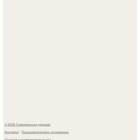
По словам эксперта воз, у мужчин с образованной и
мудрой супругой вероятность скоропостижной смерти
якобы на 46% ниже.
Платье, которое до сих пор вызывает споры спустя годы.
© 2026 Современная девушка
Контакты
Пользовательское соглашение
Политика конфидециальности