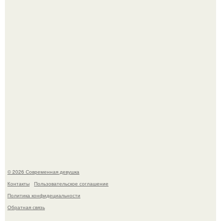
якобы на 46% ниже.
Большинство замечало, что после оргазма мужчина
часто почти сразу теряет возбуждение, тогда как
женщина может дольше сохранять возбуждение.
© 2026 Современная девушка
Контакты
Пользовательское соглашение
Политика конфидециальности
Обратная связь