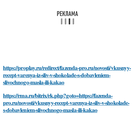
https://proplay.ru/redirect/fazenda-pro.ru/novosti/vkusnyy-
recept-varenya-iz-sliv-v-shokolade-s-dobavleniem-
slivochnogo-masla-ili-kakao
https://rma.ru/bitrix/rk.php?goto=https://fazenda-
pro.ru/novosti/vkusnyy-recept-varenya-iz-sliv-v-shokolade-
s-dobavleniem-slivochnogo-masla-ili-kakao