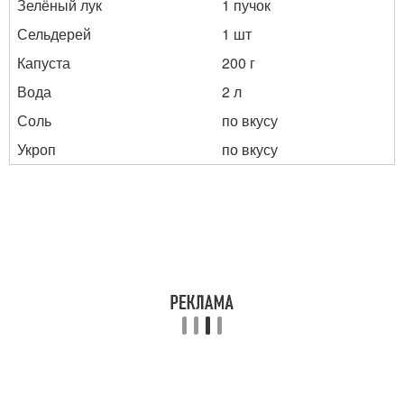
Зелёный лук
1 пучок
Сельдерей
1 шт
Капуста
200 г
Вода
2 л
Соль
по вкусу
Укроп
по вкусу