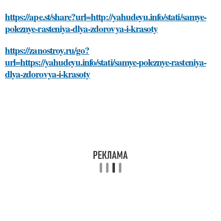
https://ape.st/share?url=http://yahudeyu.info/stati/samye-
poleznye-rasteniya-dlya-zdorovya-i-krasoty
https://zanostroy.ru/go?
url=https://yahudeyu.info/stati/samye-poleznye-rasteniya-
dlya-zdorovya-i-krasoty