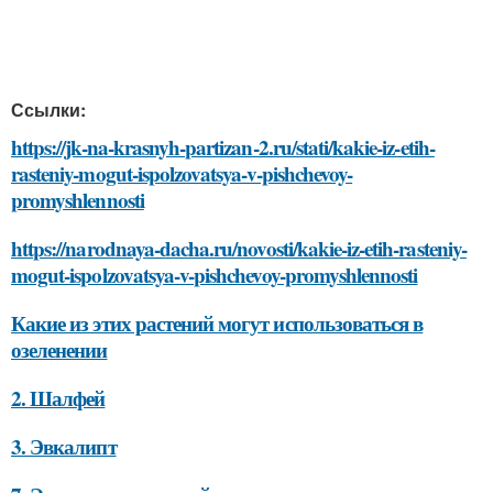
Ссылки:
https://jk-na-krasnyh-partizan-2.ru/stati/kakie-iz-etih-
rasteniy-mogut-ispolzovatsya-v-pishchevoy-
promyshlennosti
https://narodnaya-dacha.ru/novosti/kakie-iz-etih-rasteniy-
mogut-ispolzovatsya-v-pishchevoy-promyshlennosti
Какие из этих растений могут использоваться в
озеленении
2. Шалфей
3. Эвкалипт