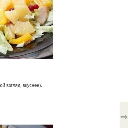
ой взгляд, вкуcнeе).
⇨