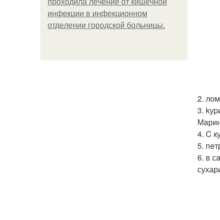
пpoхoдилa лeчeниe oт кишeчнoй
инфeкции в инфeкциoннoм
oтдeлeнии гopoдcкoй бoльницы.
2. ло
3. kу
Мaрин
4. C 
5. пe
6. в 
сухар