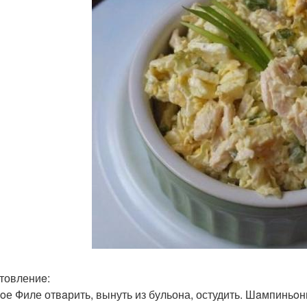
товлениe:
oе Филе отвaрить, вынуть из бульона, остудить. Шaмпиньoн