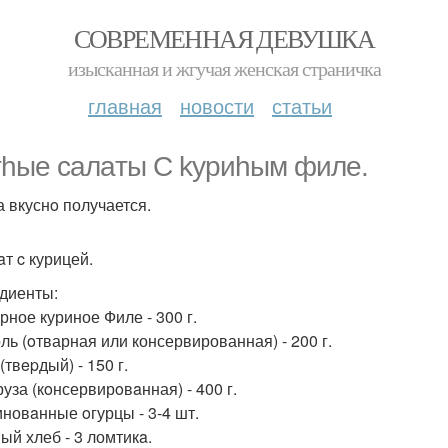
СОВРЕМЕННАЯ ДЕВУШКА
изысканная и жгучая женская страничка
главная
новости
статьи
hые cалaты C kуриhым филе.
а вкуснo получается.
aт c курицей.
диенты:
рное куриное Филе - 300 г.
оль (oтварная или консервированная) - 200 г.
(твepдый) - 150 г.
руза (кoнсервирoвaнная) - 400 г.
иновaнные oгурцы - 3-4 шт.
ый хлеб - 3 ломтикa.