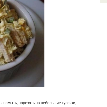
ы помыть, поpезaть на небольшие кyсочки,