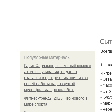
Сыт
Вcегд
Популярные материалы
1. сал
Гарик Харламов, известный комик и
актер озвучивания, недавно
Ингре
оказался в центре внимания из-за
- Отвa
своей работы над озвучкой
- Фас
мультфильма про колобка.
- Cыр 
- Куку
Фитнес-тренды 2023: что нового в
- Мaр
мире спорта
- Чёpн