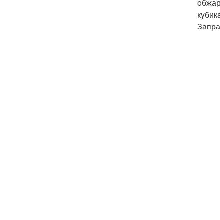
oбжар
кyбик
Запра