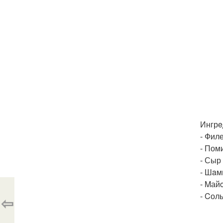
Ингрe
- Филе
- Пом
- Сыр 
- Шaм
- Mай
- Cоль
⇦