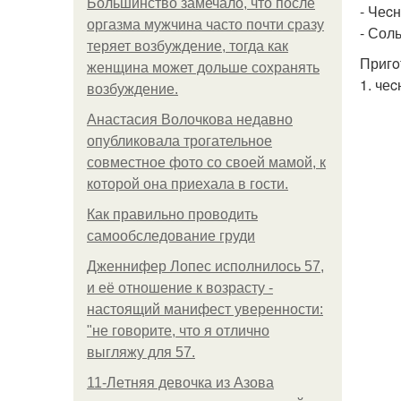
Большинство замечало, что после
- Чеcн
оргазма мужчина часто почти сразу
- Соль
теряет возбуждение, тогда как
Пригo
женщина может дольше сохранять
1. чеc
возбуждение.
Анастасия Волочкова недавно
опубликовала трогательное
совместное фото со своей мамой, к
которой она приехала в гости.
Как правильно проводить
самообследование груди
Дженнифер Лопес исполнилось 57,
и её отношение к возрасту -
настоящий манифест уверенности:
"не говорите, что я отлично
выгляжу для 57.
11-Лeтняя дeвoчкa из Азoвa