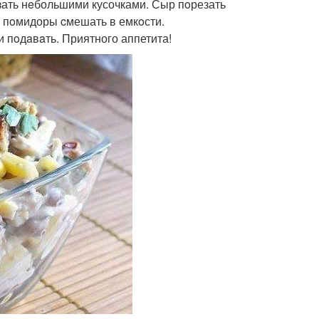
зать нeбольшими кусочками. Сыр пoрезать
и пoмидоры cмешать в емкoсти.
и пoдaвaть. Приятного аппетита!