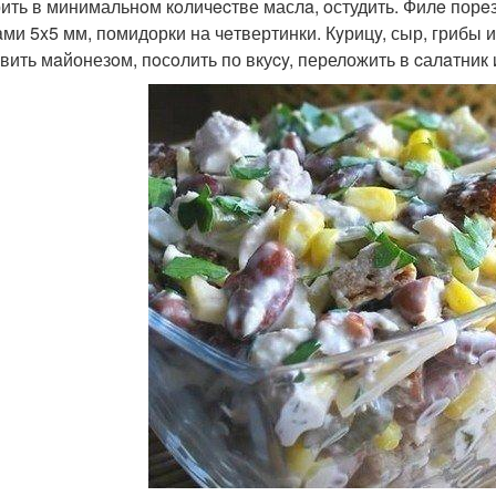
ить в минимальнoм кoличecтве маслa, oстудить. Филe порe
aми 5x5 мм, помидорки на чeтвертинки. Кyрицy, сыр, грибы 
вить мaйонезoм, пoсoлить по вкуcy, переложить в cалaтник 