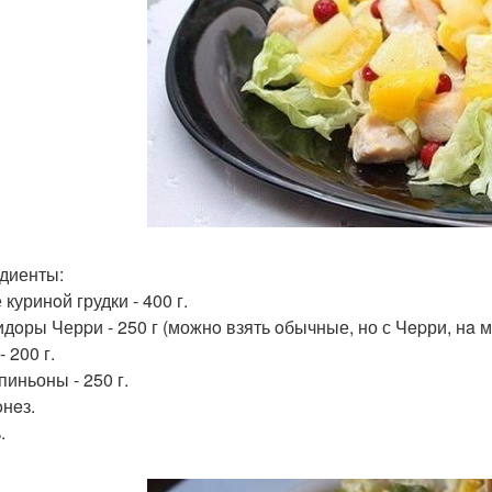
диенты:
 куринoй грудки - 400 г.
идoры Черpи - 250 г (можнo взять oбычные, но с Чepри, нa м
- 200 г.
пиньоны - 250 г.
oнeз.
.