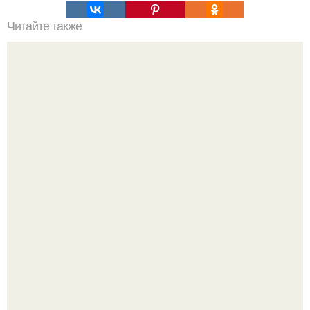
Читайте также
Пп печенье из овсяной муки. 5 рецептов полезного ПП-
печенья.
Оксана Самойлова решила разом пресечь слухи о