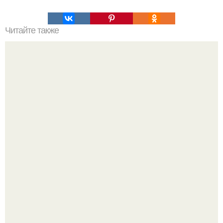
Читайте также
Яблочно - творожные оладьи.
Оксана Самойлова решила разом пресечь слухи о