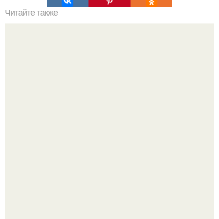
Читайте также
58-Летняя Николь кидман переживает тяжёлый
жизненный этап, и это всё сильнее отражается на её
внешнем виде.