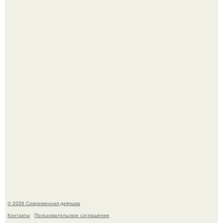
Настя Макаревич и её бывший супруг поженились на
борту круизного лайнера.
Девушка разместила объявление о чёрном котёнке, и
первого малыша быстро забрали в новый дом.
© 2026 Современная девушка
Контакты
Пользовательское соглашение