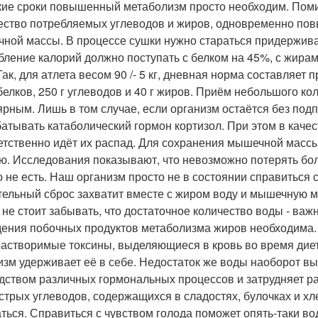
кие сроки повышенный метаболизм просто необходим. Поми
ество потребляемых углеводов и жиров, одновременно пов
ной массы. В процессе сушки нужно стараться придержив
бление калорий должно поступать с белком на 45%, с жирами
Так, для атлета весом 90 /- 5 кг, дневная норма составляет
 белков, 250 г углеводов и 40 г жиров. Приём небольшого ко
ярным. Лишь в том случае, если организм остаётся без подп
атывать катаболический гормон кортизол. При этом в кач
етственно идёт их распад. Для сохранения мышечной массы н
ю. Исследования показывают, что невозможно потерять боле
о не есть. Наш организм просто не в состоянии справиться
тельный сброс захватит вместе с жиром воду и мышечную м
 не стоит забывать, что достаточное количество воды - ва
ения побочных продуктов метаболизма жиров необходима. 
астворимые токсины, выделяющиеся в кровь во время дие
изм удерживает её в себе. Недостаток же воды наоборот в
дством различных гормональных процессов и затрудняет ра
стрых углеводов, содержащихся в сладостях, булочках и х
аться. Справиться с чувством голода поможет опять-таки вод