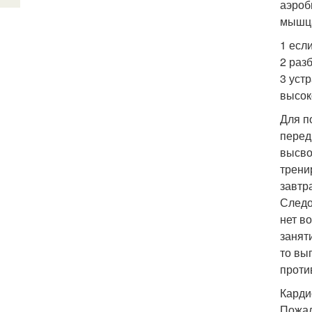
аэроб
мышца
1 есл
2 раз
3 уст
высок
Для п
перед
высво
трени
завтр
Следо
нет в
занят
то вы
проти
Карди
Пожал