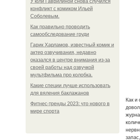
У юли Гаврилиной снова случился
конфликт с комиком Ильей
Соболевым.
Как правильно проводить
самообследование груди
Гарик Харламов, известный комик и
актер озвучивания, недавно
оказался в центре внимания из-за
своей работы над озвучкой
мультфильма про колобка.
Какие специи лучше использовать
для вяления баклажанов
Как и
Фитнес-тренды 2023: что нового в
довол
мире спорта
журна
колич
нервн
запас