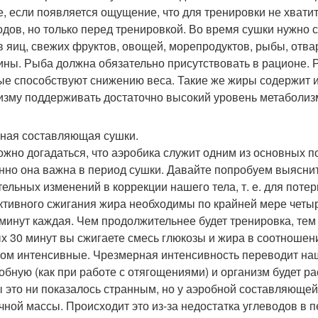
е, если появляется ощущение, что для тренировки не хвати
одов, но только перед тренировкой. Во время сушки нужно 
в яиц, свежих фруктов, овощей, морепродуктов, рыбы, отвар
ины. Рыба должна обязательно присутствовать в рационе. 
ые способствуют снижению веса. Такие же жиры содержит 
изму поддерживать достаточно высокий уровень метаболизм
ная составляющая сушки.
ожно догадаться, что аэробика служит одним из основных 
нно она важна в период сушки. Давайте попробуем выяснит
тельных изменений в коррекции нашего тела, т. е. для поте
тивного сжигания жира необходимы по крайней мере четы
 минут каждая. Чем продолжительнее будет тренировка, тем
х 30 минут вы сжигаете смесь глюкозы и жира в соотношени
ом интенсивные. Чрезмерная интенсивность переводит наш
обную (как при работе с отягощениями) и организм будет рас
ы это ни показалось странным, но у аэробной составляющей
ной массы. Происходит это из-за недостатка углеводов в п