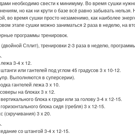
дами необходимо свести к минимуму. Во время сушки нужн
нениям, но как ни крути о базе всё равно забывать нельзя.
ой, во время сушки просто незаменимо, как наиболее энерг
рвом этапе сушки можно заниматься 2 раза в неделю, на вто
рные программы тренировок.
п (двойной Сплит), тренировки 2-3 раза в неделю, программ
.
лежа 3-4 х 12.
 штанги или гантелей под углом 45 градусов 3 х 10-12.
4 упр. Выполняются в суперсерии).
одка гантелей лежа 3 х 10.
соверы на блоках 3 х 12.
 вертикального блока к груди или за голову 3-4 х 12-15.
 горизонтального блока сидя (гребля) 3 х 12-15.
с (скручивания) 3 х 20.
.
седание со штангой 3-4 х 12-15.