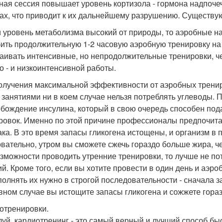
ная сессия повышает уровень кортизола - гормона надпоче
х, что приводит к их дальнейшему разрушению. Существую
и уровень метаболизма высокий от природы, то аэробные н
бить продолжительную 1-2 часовую аэробную тренировку на 
раивать интенсивные, но непродолжительные тренировки, ч
о - и низкоинтенсивной работы.
олучения максимальной эффективности от аэробных тренир
 занятиями ни в коем случае нельзя потреблять углеводы. П
бождение инсулина, который в свою очередь способен под
ровок. Именно по этой причине профессионалы предпочита
ака. В это время запасы гликогена истощены, и организм в
вательно, утром вы сможете сжечь гораздо больше жира, че
озможности проводить утренние тренировки, то лучше не пот
ий. Кроме того, если вы хотите провести в один день и аэр
полнять их нужно в строгой последовательности - сначала з
вном случае вы истощите запасы гликогена и сожжете гора
отренировки.
уй, кардиотренинг - это самый верный и лучший способ бы