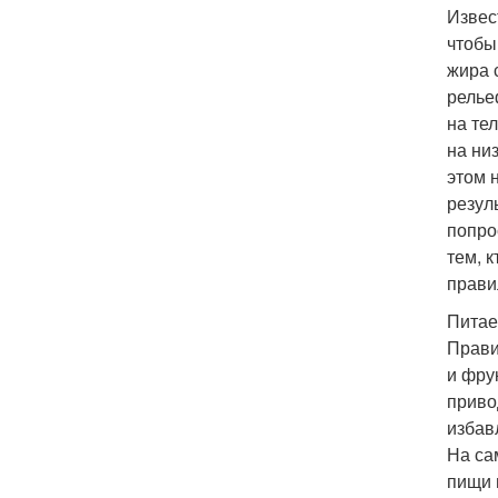
Извес
чтобы
жира 
релье
на те
на ни
этом 
резул
попро
тем, 
прави
Питае
Прави
и фру
приво
избав
На са
пищи 