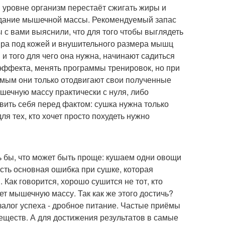
 уровне организм перестаёт сжигать жиры и
едание мышечной массы. Рекомендуемый запас
 с вами выяснили, что для того чтобы выглядеть
ра под кожей и внушительного размера мышц
 и того для чего она нужна, начинают садиться
эффекта, менять программы тренировок, но при
амым они только отодвигают свои полученные
шечную массу практически с нуля, либо
вить себя перед фактом: сушка нужна только
ля тех, кто хочет просто похудеть нужно
 бы, что может быть проще: кушаем одни овощи
есть основная ошибка при сушке, которая
Как говорится, хорошо сушится не тот, кто
ает мышечную массу. Так как же этого достичь?
 залог успеха - дробное питание. Частые приёмы
еществ. А для достижения результатов в самые