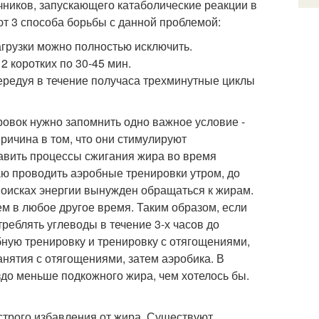
чников, запускающего катаболические реакции в
т 3 способа борьбы с данной проблемой:
агрузки можно полностью исключить.
2 коротких по 30-45 мин.
ередуя в течение получаса трехминутные циклы
овок нужно запомнить одно важное условие -
ричина в том, что они стимулируют
авить процессы сжигания жира во время
ю проводить аэробные тренировки утром, до
 поисках энергии вынужден обращаться к жирам.
м в любое другое время. Таким образом, если
реблять углеводы в течение 3-х часов до
обную тренировку и тренировку с отягощениями,
анятия с отягощениями, затем аэробика. В
здо меньше подкожного жира, чем хотелось бы.
строго избавления от жира. Существуют