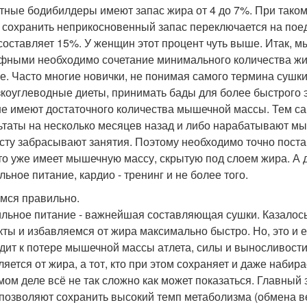
тные бодибилдеры имеют запас жира от 4 до 7%. При таком
 сохранить неприкосновенный запас переключается на по
составляет 15%. У женщин этот процент чуть выше. Итак, мы
фными необходимо сочетание минимального количества жи
ле. Часто многие новички, не понимая самого термина сушки
зкоуглеводные диеты, принимать бады для более быстрого 
не имеют достаточного количества мышечной массы. Тем с
ьтаты на несколько месяцев назад и либо нарабатывают мы
сту забрасывают занятия. Поэтому необходимо точно поста
кто уже имеет мышечную массу, скрытую под слоем жира. А д
льное питание, кардио - тренинг и не более того.
мся правильно.
льное питание - важнейшая составляющая сушки. Казалось
кты и избавляемся от жира максимально быстро. Но, это и 
дит к потере мышечной массы атлета, силы и выносливости. 
ляется от жира, а тот, кто при этом сохраняет и даже набир
мом деле всё не так сложно как может показаться. Главный
позволяют сохранить высокий темп метаболизма (обмена в