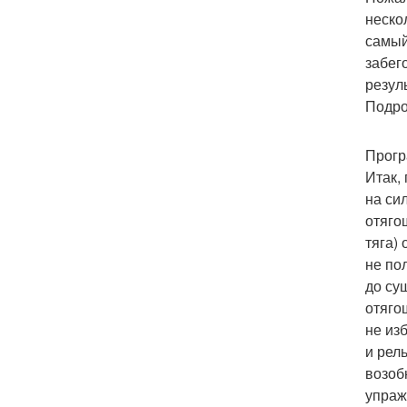
неско
самый
забег
резул
Подро
Прогр
Итак,
на си
отяго
тяга)
не пол
до су
отяго
не из
и рел
возоб
упраж