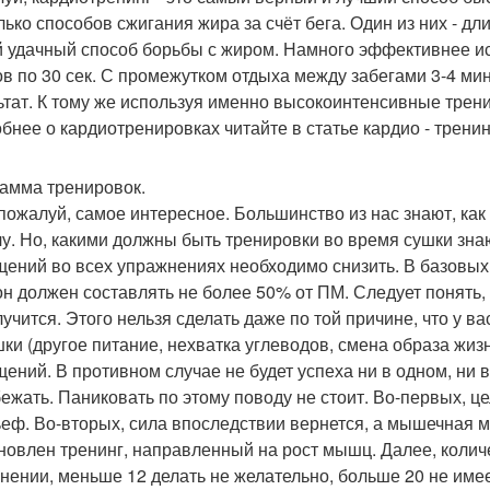
лько способов сжигания жира за счёт бега. Один из них - дл
 удачный способ борьбы с жиром. Намного эффективнее ис
ов по 30 сек. С промежутком отдыха между забегами 3-4 ми
ьтат. К тому же используя именно высокоинтенсивные трен
бнее о кардиотренировках читайте в статье кардио - трени
амма тренировок.
 пожалуй, самое интересное. Большинство из нас знают, как 
лу. Но, какими должны быть тренировки во время сушки знаю
щений во всех упражнениях необходимо снизить. В базовых
 он должен составлять не более 50% от ПМ. Следует понять,
учится. Этого нельзя сделать даже по той причине, что у ва
шки (другое питание, нехватка углеводов, смена образа жиз
щений. В противном случае не будет успеха ни в одном, ни 
бежать. Паниковать по этому поводу не стоит. Во-первых, ц
ьеф. Во-вторых, сила впоследствии вернется, а мышечная м
новлен тренинг, направленный на рост мышц. Далее, количе
нении, меньше 12 делать не желательно, больше 20 не им