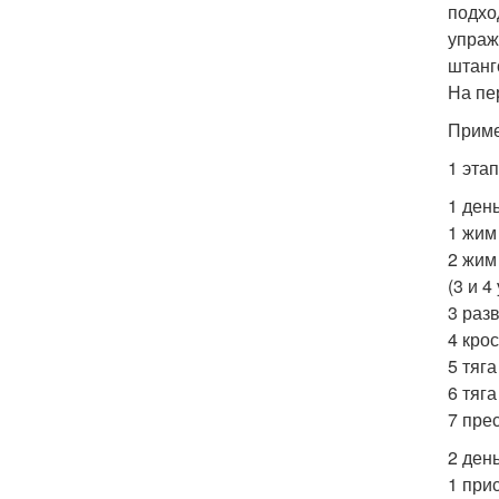
подхо
упраж
штанг
На пе
Приме
1 эта
1 день
1 жим 
2 жим
(3 и 
3 разв
4 крос
5 тяга
6 тяга
7 прес
2 день
1 при