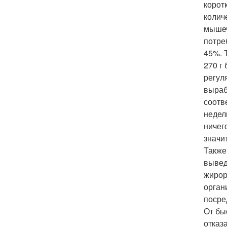
корот
колич
мышеч
потре
45%. 
270 г
регул
выраб
соотв
недел
ничег
значи
Также
вывед
жирор
орган
посре
От бы
отказ