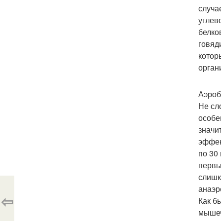
случа
углев
белко
говяд
котор
орган
Аэроб
Не сл
особе
значи
эффек
по 30
первы
слишк
анаэр
⇦
Как б
мышеч