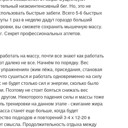
ительный низкоинтенсивный бег. Но, это не
пользовать быстрые забеги. Всего 5-6 быстрых
нуты 1 раз в неделю дадут гораздо больший
ировки, вы сможете сохранить мышечную массу.
нг. Секрет профессиональных атлетов.
работать на массу, почти все знают как работать
т далеко не все. Начнём по порядку. Вес
 упражнениях (жим лёжа, приседания, становая
 что сушиться и работать одновременно на силу
с не будет столько сил и энергии, сколько было
ни. Поэтому не стоит бояться снижать вес
в другом. Некоторого падения силы и массы тоже
ель тренировки на данном этапе - сжигание жира
асса станет еще больше, когда будет
ство подходов и повторений 3-4 х 12-20 в
еет смысла. Продолжительность отдыха между