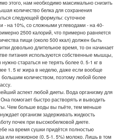
мо этого, нам необходимо максимально снизить
ышая количество белка для сохранения
аться следующей формулы: суточное
 - на 10%, со сложными углеводами - на 40-
 примерно 2500 калорий, что примерно равняется
личества пищи (около 500 ккал) должен быть
итки довольно длительное время, то он начинает
естве питания используются собственные мышцы,
ужно стараться не терять более 0. 5-1 кг в
е 1. 5 кг жира в неделю, даже если вообще
 с большим количеством, поэтому любой более
ассу.
жнейший аспект любой диеты. Вода организму для
Она помогает быстро растворять и выводить
ты. Чем больше воды вы пьёте, тем меньше
ынуждает организм задерживать жидкость
боту почек при высокобелковой диете.
лебе на время сушки придётся полностью
а или нежирное (0. 5-1. 5%) молоко. Лишь в том