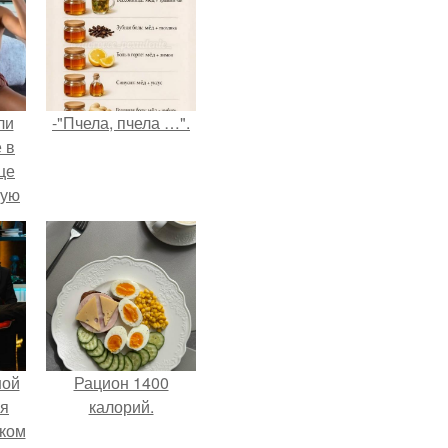
ли
-"Пчела, пчела …".
 в
це
мую
зали
с
ной
Рацион 1400
ся
калорий.
иком