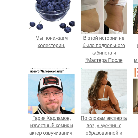
Мы понижаем
В этой истории не
холестерин.
было подпольного
кабинета и
"Мастера После
м
Двухнедельных
Курсов".
Гарик Харламов,
По словам эксперта
известный комик и
воз, у мужчин с
актер озвучивания,
образованной и