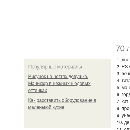
70 
1. дн
2. PS
Популярные материалы
3. ве
Рисунок на ногтях девушка.
4. тит
Маникюр в нежных нюдовых
5. мач
оттенках
6. го
Как расставить оборудование в
7. кит.
маленькой кухне
8. про
9. ун
10. д
11. с