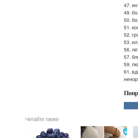
47. ин
49. б
50. б
51. ко
52. г
53. и
56. л
57. бл
59. лю
61. вд
ненор
Понр
Читайте также