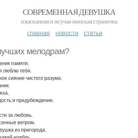
СОВРЕМЕННАЯ ДЕВУШКА
изысканная и жгучая женская страничка
главная
новости
статьи
лучших мелодрам?
евник памяти.
 я люблю тебя.
чное сияние чистого разума.
аник.
еха.
рдость и предубеждение.
сти за любовь.
есенные ветром.
евушка из пригорода.
ладкий ноябрь.