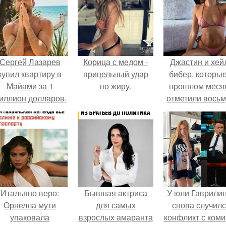
Сергей Лазарев
Корица с медом -
Джастин и хей
купил квартиру в
прицельный удар
бибер, которые
Майами за 1
по жиру.
прошлом меся
иллион долларов.
отметили вось
годовщину
помолвки, пока
новые фото 
совместного
отдыха.
Итальяно веро:
Бывшая актриса
У юли Гаврили
Орнелла мути
для самых
снова случил
упаковала
взрослых амаранта
конфликт с ком