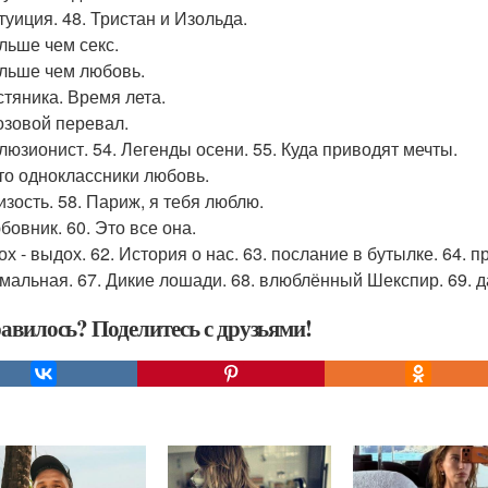
туиция. 48. Тристан и Изольда.
ольше чем секс.
ольше чем любовь.
стяника. Время лета.
розовой перевал.
ллюзионист. 54. Легенды осени. 55. Куда приводят мечты.
ето одноклассники любовь.
изость. 58. Париж, я тебя люблю.
бовник. 60. Это все она.
ох - выдох. 62. История о нас. 63. послание в бутылке. 64. 
мальная. 67. Дикие лошади. 68. влюблённый Шекспир. 69. дал
авилось? Поделитесь с друзьями!