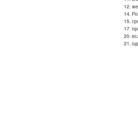
12. ж
14. Р
15. гр
17. п
20. ес
21. о