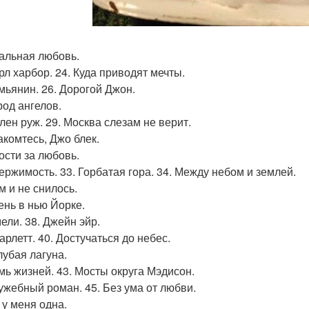
еальная любовь.
рл харбор. 24. Куда приводят мечты.
емьянин. 26. Дорогой Джон.
род ангелов.
улен руж. 29. Москва слезам не верит.
акомтесь, Джо блек.
ости за любовь.
держимость. 33. Горбатая гора. 34. Между небом и землей.
м и не снилось.
сень в нью Йорке.
ели. 38. Джейн эйр.
арлетт. 40. Достучаться до небес.
лубая лагуна.
емь жизней. 43. Мосты округа Мэдисон.
лужебный роман. 45. Без ума от любви.
 у меня одна.