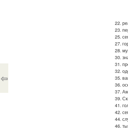
22. р
23. пе
25. с
27. го
28. м
30. зн
31. пр
32. о
⇦
35. ва
36. о
37. Ам
39. Ск
41. го
42. с
44. с
46. ты