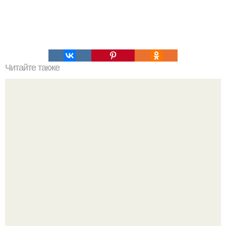
Читайте также
Коктейль красоты. Живительный напиток особенно
полезен нам с вами, дамы!