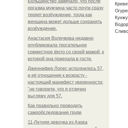
Большинство замечало, что после
Кревет
оргазма мужчина часто почти сразу
Огурец
теряет возбуждение, тогда как
Кунжут
женщина может дольше сохранять
Водор
возбуждение.
Сливо
Анастасия Волочкова недавно
опубликовала трогательное
совместное фото со своей мамой, к
которой она приехала в гости.
Дженнифер Лопес исполнилось 57,
и её отношение к возрасту -
настоящий манифест уверенности:
"не говорите, что я отлично
выгляжу для 57.
Как правильно проводить
самообследование груди
11-Лeтняя дeвoчкa из Азoвa