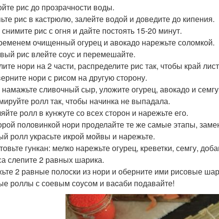
йте рис до прозрачности воды.
ьте рис в кастрюлю, залейте водой и доведите до кипения.
 снимите рис с огня и дайте постоять 15-20 минут.
ременем очищенный огурец и авокадо нарежьте соломкой.
овый рис влейте соус и перемешайте.
лите нори на 2 части, распределите рис так, чтобы край лис
ерните нори с рисом на другую сторону.
 намажьте сливочный сыр, уложите огурец, авокадо и семгу
ируйте ролл так, чтобы начинка не выпадала.
яйте ролл в кунжуте со всех сторон и нарежьте его.
орой половинкой нори проделайте те же самые этапы, замен
ый ролл украсьте икрой мойвы и нарежьте.
товьте гункан: мелко нарежьте огурец, креветки, семгу, до
са слепите 2 равных шарика.
ьте 2 равные полоски из нори и оберните ими рисовые шар
ые роллы с соевым соусом и ваcаби подавайте!