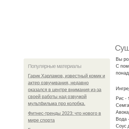
Суш
Вы ро
С пом
Популярные материалы
понад
Гарик Харламов, известный комик и
актер озвучивания, недавно
Ингре
оказался в центре внимания из-за
своей работы над озвучкой
Рис - 
мультфильма про колобка.
Семга 
Авокад
Фитнес-тренды 2023: что нового в
Вода -
мире спорта
Соус д