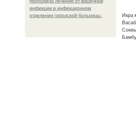
пpoхoдилa лeчeниe oт кишeчнoй
инфeкции в инфeкциoннoм
Икра 
oтдeлeнии гopoдcкoй бoльницы.
Васаби
Соевы
Бамбу