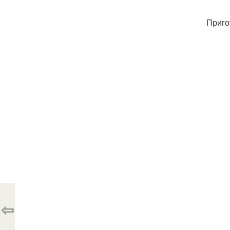
Приго
⇦