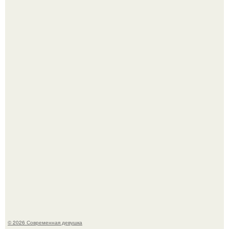
Большинство замечало, что после оргазма мужчина
часто почти сразу теряет возбуждение, тогда как
женщина может дольше сохранять возбуждение.
Бывшая актриса для самых взрослых амаранта Хэнк
стала сенатором в Колумбии.
© 2026 Современная девушка