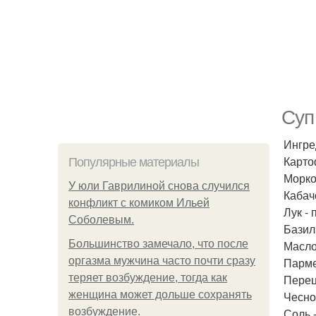
Суп
Ингре
Карто
Популярные материалы
Морков
У юли Гаврилиной снова случился
Кабачо
конфликт с комиком Ильей
Лук - 
Соболевым.
Базили
Большинство замечало, что после
Масло
оргазма мужчина часто почти сразу
Парме
теряет возбуждение, тогда как
Перец
женщина может дольше сохранять
Чеснок
возбуждение.
Соль 