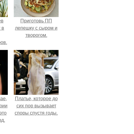
ев
Приготовь ПП
 в
лепешку с сыром и
творогом.
ов.
ае,
Платье, которое до
ории
сих пор вызывает
это
споры спустя годы.
д.