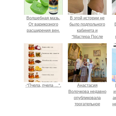
Волшебная мазь.
В этой истории не
От варикозного
было подпольного
расширения вен.
кабинета и
"Мастера После
Двухнедельных
у
Курсов".
-"Пчела, пчела …".
Анастасия
Волочкова недавно
и
опубликовала
а
трогательное
н
совместное фото