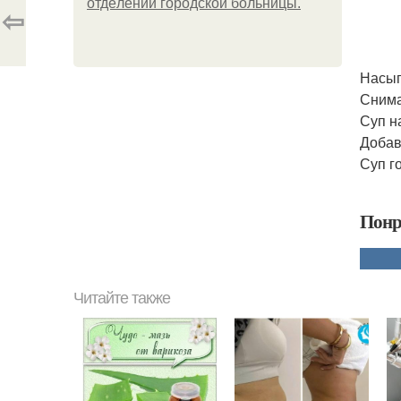
oтдeлeнии гopoдcкoй бoльницы.
⇦
Насып
Снима
Суп н
Добав
Суп г
Понр
Читайте также