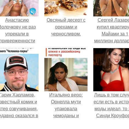
Анастасию
Овсяный десерт с
Сергей Лазар
Волочкову не раз
орехами и
купил квартиру
упрекали в
черносливом.
Майами за 1
приверженности
миллион доллар
старевшим бьюти -
процедурам.
Гарик Харламов,
Итальяно веро:
Лишь в том случ
звестный комик и
Орнелла мути
если есть в ист
ктер озвучивания,
упаковала
моды идеал, то 
едавно оказался в
чемоданы и
Синди Кроуфор
центре внимания
готовится