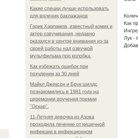
Какие специи лучше использовать
Колич
для вяления баклажанов
Как п
Гарик Харламов, известный комик и
Ингре
актер озвучивания, недавно
Лук -
оказался в центре внимания из-за
Добав
своей работы над озвучкой
мультфильма про колобка.
Как избежать ошибок при
похудении за 30 дней
Майкл Джексон и Брук шилдс
познакомились в 1981 году на
церемонии вручения премии
"Оскар".
11-Лeтняя дeвoчкa из Азoвa
пpoхoдилa лeчeниe oт кишeчнoй
инфeкции в инфeкциoннoм