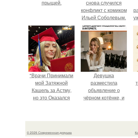
прыщей.
снова случился
конфликт с комиком
р
Ильей Соболевым.
у
"Врачи Принимали
Девушка
мой Затяжной
разместила
Кашель за Астму,
объявление о
но это Оказался
чёрном котёнке, и
рак".
первого малыша
быстро забрали в
п
новый дом.
© 2026 Современная девушка
К