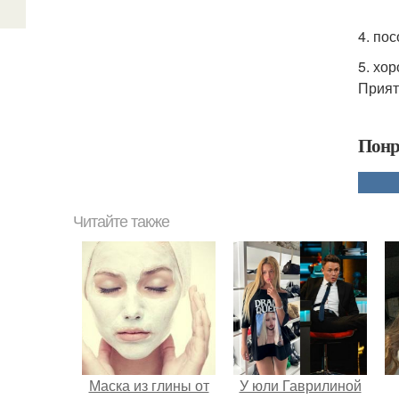
4. по
5. хо
Прият
Понр
Читайте также
Маска из глины от
У юли Гаврилиной