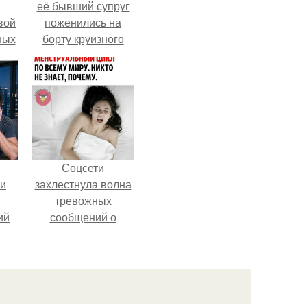
её бывший супруг
вой
поженились на
ных
борту круизного
ак
лайнера.
ла
ние
Соцсети
ли
захлестнула волна
тревожных
ий
сообщений о
нка
загадочном
"Июньском
сия
Феномене".
ают
ет