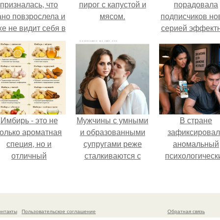
призналась, что
пирог с капустой и
порадовала
ано повзрослела и
мясом.
подписчиков но
же не видит себя в
серией эффект
школе.
снимков - и, к
обычно, вызва
бурное обсужде
в соцсетях.
Имбирь - это не
Мужчины с умными
В стране
только ароматная
и образованными
зафиксирова
специя, но и
супругами реже
аномальный
отличный
сталкиваются с
психологическ
ингредиент для
внезапной
сдвиг: переоце
олезных напитков
смертью, заявила
ценностей и
и блюд.
эксперт воз.
жесткая депрес
теперь настиг
онтакты
Пользовательское соглашение
Обратная связь
парней на 10 л