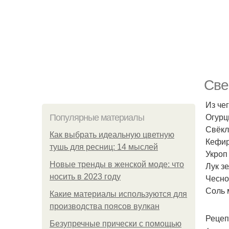
Све
Из чег
Огурц
Популярные материалы
Свёкл
Как выбрать идеальную цветную
Кефир
тушь для ресниц: 14 мыслей
Укроп
Новые тренды в женской моде: что
Лук з
носить в 2023 году
Чесно
Соль 
Какие материалы используются для
производства поясов вулкан
Рецеп
Безупречные прически с помощью