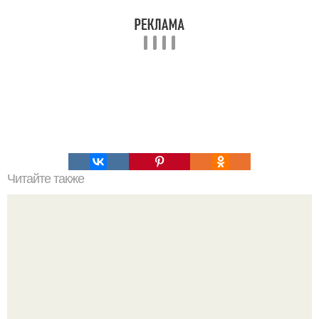
Читайте также
Чудесный напиток травника из Китая.