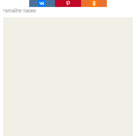
Читайте также
Джинсовая одежда для женщин за 50 лет. С чем носить
джинсовку женщине 50+: 11 стильных образов в
повседневном стиле