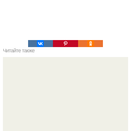
Читайте также
Дакота Джонсон и идеальное утро, которое пошло не по
плану.