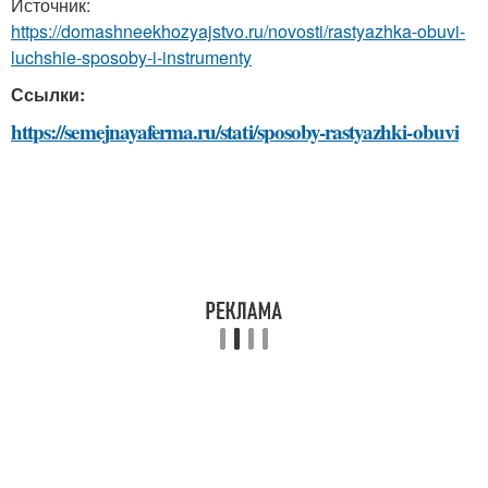
Источник:
https://domashneekhozyajstvo.ru/novosti/rastyazhka-obuvi-
luchshie-sposoby-i-instrumenty
Ссылки:
https://semejnayaferma.ru/stati/sposoby-rastyazhki-obuvi