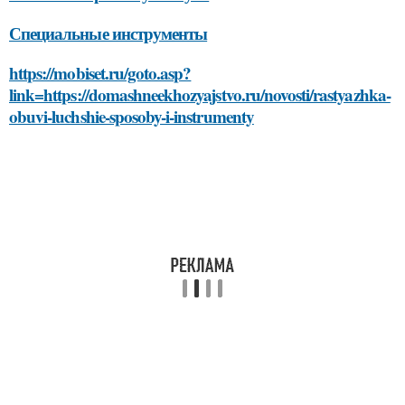
Специальные инструменты
https://mobiset.ru/goto.asp?
link=https://domashneekhozyajstvo.ru/novosti/rastyazhka-
obuvi-luchshie-sposoby-i-instrumenty