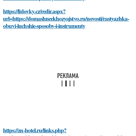
https://lidovky.cz/redir.aspx?
url=https://domashneekhozyajstvo.ru/novosti/rastyazhka-
obuvi-luchshie-sposoby-i-instrumenty
https://zn-hotel.ru/links.php?