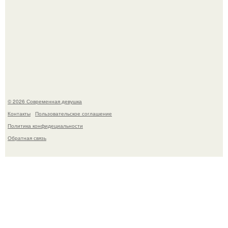
Спустя годы актеры хоррора "Тело Дженнифер" сильно
изменились, пройдя путь от подростковых кумиров до
мировых звезд.
© 2026 Современная девушка
Контакты
Пользовательское соглашение
Политика конфидециальности
Обратная связь