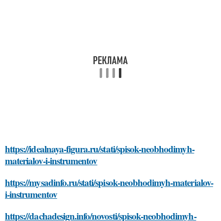
https://idealnaya-figura.ru/stati/spisok-neobhodimyh-
materialov-i-instrumentov
https://mysadinfo.ru/stati/spisok-neobhodimyh-materialov-
i-instrumentov
https://dachadesign.info/novosti/spisok-neobhodimyh-