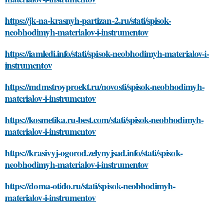
https://jk-na-krasnyh-partizan-2.ru/stati/spisok-
neobhodimyh-materialov-i-instrumentov
https://iamledi.info/stati/spisok-neobhodimyh-materialov-i-
instrumentov
https://mdmstroyproekt.ru/novosti/spisok-neobhodimyh-
materialov-i-instrumentov
https://kosmetika.ru-best.com/stati/spisok-neobhodimyh-
materialov-i-instrumentov
https://krasivyj-ogorod.zelynyjsad.info/stati/spisok-
neobhodimyh-materialov-i-instrumentov
https://doma-otido.ru/stati/spisok-neobhodimyh-
materialov-i-instrumentov