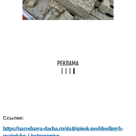
Ссылки:
https://narodnaya-dacha.ru/stati/spisok-neobhodimyh-
materialov-i-instrumentov