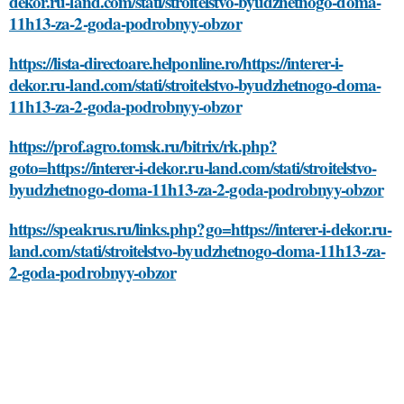
dekor.ru-land.com/stati/stroitelstvo-byudzhetnogo-doma-
11h13-za-2-goda-podrobnyy-obzor
https://lista-directoare.helponline.ro/https://interer-i-
dekor.ru-land.com/stati/stroitelstvo-byudzhetnogo-doma-
11h13-za-2-goda-podrobnyy-obzor
https://prof.agro.tomsk.ru/bitrix/rk.php?
goto=https://interer-i-dekor.ru-land.com/stati/stroitelstvo-
byudzhetnogo-doma-11h13-za-2-goda-podrobnyy-obzor
https://speakrus.ru/links.php?go=https://interer-i-dekor.ru-
land.com/stati/stroitelstvo-byudzhetnogo-doma-11h13-za-
2-goda-podrobnyy-obzor