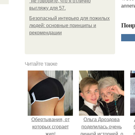
"не говорите, что я отлично
аппет
выгляжу для 57.
Безопасный интерьер для пожилых
Понр
людей: основные принципы и
рекомендации
Читайте также
Обертывания, от
Ольга Дроздова
которых сгорает
поделилась очень
жир!
личной историей, о