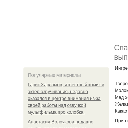
Спа
вып
Ингре
Популярные материалы
Творо
Гарик Харламов, известный комик и
Молок
актер озвучивания, недавно
Мед 20
оказался в центре внимания из-за
Желат
своей работы над озвучкой
Какао 
мультфильма про колобка.
Приго
Анастасия Волочкова недавно