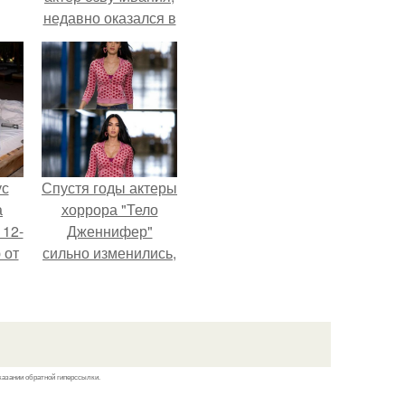
недавно оказался в
центре внимания
из-за своей работы
над озвучкой
мультфильма про
колобка.
ус
Спустя годы актеры
а
хоррора "Тело
 12-
Дженнифер"
 от
сильно изменились,
ва.
пройдя путь от
подростковых
кумиров до
мировых звезд.
казании обратной гиперссылки.