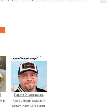
П
Гарик Харламов,
м и
известный комик и
актер озвучивания,