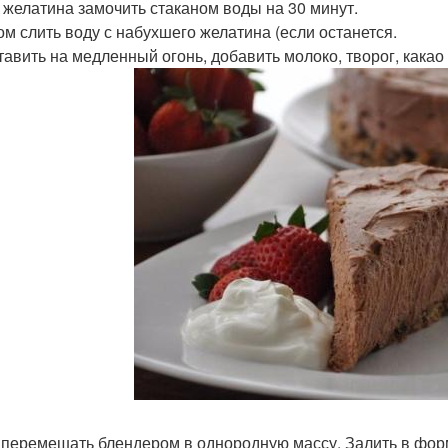
 г желатина замочить стаканом воды на 30 минут.
том слить воду с набухшего желатина (если останется.
ставить на медленный огонь, добавить молоко, творог, какао 
е перемешать блендером в однородную массу. Залить в форм