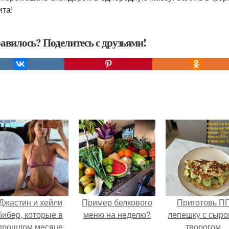
ита!
авилось? Поделитесь с друзьями!
Джастин и хейли
Пример белкового
Приготовь П
бибер, которые в
меню на неделю?
лепешку с сыро
прошлом месяце
творогом.