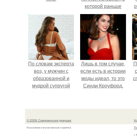
которой раньше
о
почти не говорила.
п
По словам эксперта
Лишь в том случае,
П
воз, у мужчин с
если есть в истории
образованной и
моды идеал, то это
с
мудрой супругой
Синди Кроуфорд.
вероятность
скоропостижной
смерти якобы на
46% ниже.
© 2026 Современная девушка
К
П
Изысканная и жгучая женская страничка
г.