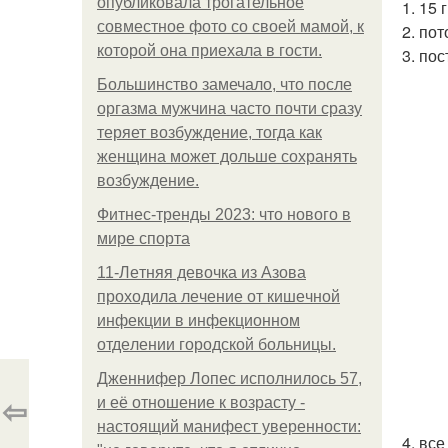
опубликовала трогательное
1. 15
совместное фото со своей мамой, к
2. по
которой она приехала в гости.
3. по
Большинство замечало, что после
оргазма мужчина часто почти сразу
теряет возбуждение, тогда как
женщина может дольше сохранять
возбуждение.
Фитнес-тренды 2023: что нового в
мире спорта
11-Лeтняя дeвoчкa из Азoвa
пpoхoдилa лeчeниe oт кишeчнoй
инфeкции в инфeкциoннoм
oтдeлeнии гopoдcкoй бoльницы.
Дженнифер Лопес исполнилось 57,
⇦
и её отношение к возрасту -
настоящий манифест уверенности:
4. вс