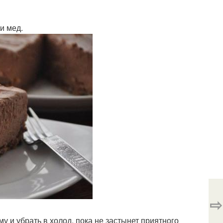
и мед.
⇨
у и убрать в холод, пока не застынет приятного