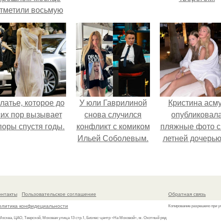
тметили восьмую
годовщину
омолвки, показали
новые фото с
совместного
отдыха.
латье, которое до
У юли Гаврилиной
Кристина асм
сих пор вызывает
снова случился
опубликовал
поры спустя годы.
конфликт с комиком
пляжные фото с
Ильей Соболевым.
летней дочерью
Гарика Харламо
онтакты
Пользовательское соглашение
Обратная связь
олитика конфидециальности
Копирование разрешено при у
 Москва, ЦАО, Тверской, Моховая улица 13 стр.1, Бизнес-центр «На Моховой», м. Охотный ряд