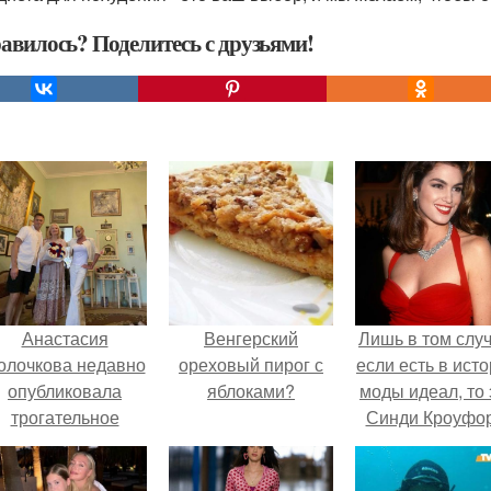
авилось? Поделитесь с друзьями!
Анастасия
Венгерский
Лишь в том случ
олочкова недавно
ореховый пирог с
если есть в ист
опубликовала
яблоками?
моды идеал, то 
трогательное
Синди Кроуфор
совместное фото
со своей мамой, к