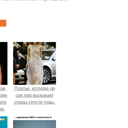
ае,
Платье, которое до
ории
сих пор вызывает
это
споры спустя годы.
д.