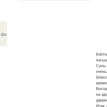
⇦
Клетч
насыщ
Супы 
очень
Шокол
кремо
Воспр
на зд
удерж
Итак,