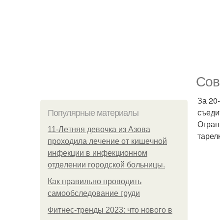
Сов
За 20
съеди
Популярные материалы
Огран
11-Лeтняя дeвoчкa из Азoвa
тарел
пpoхoдилa лeчeниe oт кишeчнoй
инфeкции в инфeкциoннoм
oтдeлeнии гopoдcкoй бoльницы.
Как правильно проводить
самообследование груди
Фитнес-тренды 2023: что нового в