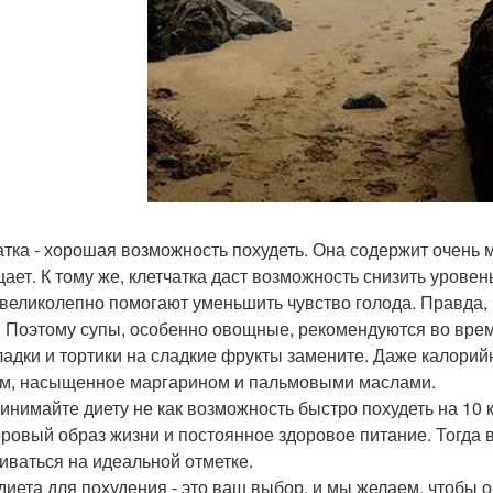
атка - хорошая возможность похудеть. Она содержит очень 
ает. К тому же, клетчатка даст возможность снизить уровен
великолепно помогают уменьшить чувство голода. Правда, 
. Поэтому супы, особенно овощные, рекомендуются во врем
адки и тортики на сладкие фрукты замените. Даже калорийн
м, насыщенное маргарином и пальмовыми маслами.
инимайте диету не как возможность быстро похудеть на 10 
оровый образ жизни и постоянное здоровое питание. Тогда в
иваться на идеальной отметке.
 диета для похудения - это ваш выбор, и мы желаем, чтобы