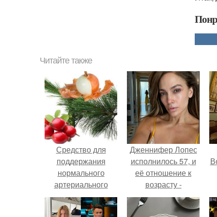
Понр
Читайте также
Средство для
Дженнифер Лопес
поддержания
исполнилось 57, и
В
нормального
её отношение к
артериального
возрасту -
давления.
настоящий
манифест