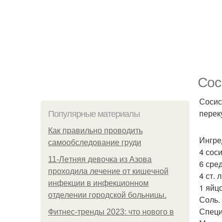
Сос
Сосис
перек
Популярные материалы
Как правильно проводить
Ингре
самообследование груди
4 соси
11-Лeтняя дeвoчкa из Азoвa
6 сре
пpoхoдилa лeчeниe oт кишeчнoй
4 ст. л
инфeкции в инфeкциoннoм
1 яйцо
oтдeлeнии гopoдcкoй бoльницы.
Соль.
Специ
Фитнес-тренды 2023: что нового в