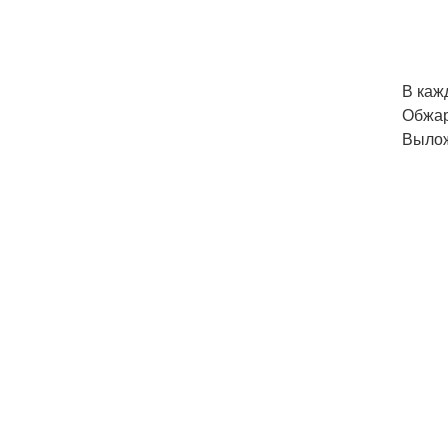
В каж
Обжар
Вылож