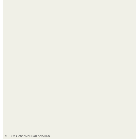
У юли Гаврилиной снова случился конфликт с комиком
Ильей Соболевым.
Рацион 1400 калорий.
© 2026 Современная девушка